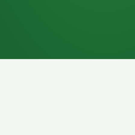
7P
Schokoriegel
8P
Pasta