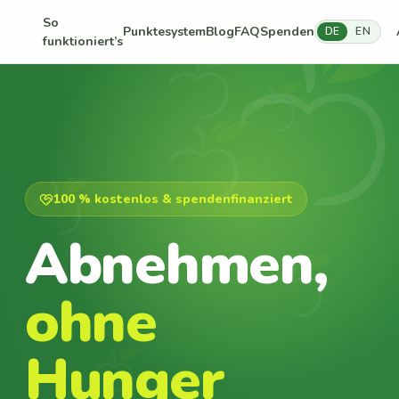
So
Punktesystem
Blog
FAQ
Spenden
DE
EN
funktioniert’s
100 % kostenlos & spendenfinanziert
Abnehmen,
ohne
Hunger