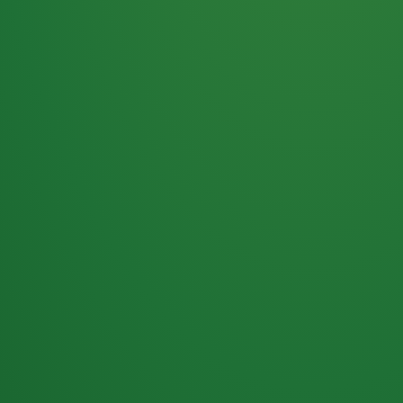
Haferflocken
PUNKTE
5 P
& Beeren
ÜBRIG
2
Naturjoghurt
P
Apfel
0 P
3P
Hähnchenbrust
4P
Vollkornbrot
2P
Banane
1P
Kaffee mit Milch
6P
Lachsfilet
1P
Gemüsesalat