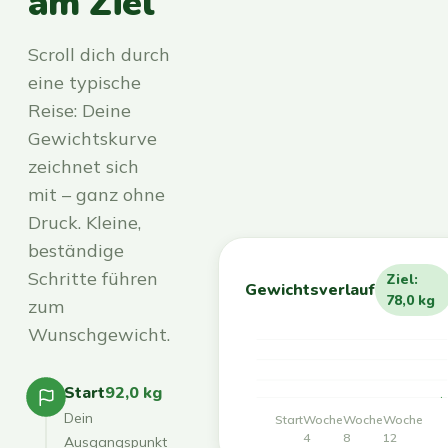
am Ziel
Scroll dich durch
eine typische
Reise: Deine
Gewichtskurve
zeichnet sich
mit – ganz ohne
Druck. Kleine,
beständige
Schritte führen
Ziel:
Gewichtsverlauf
78,0 kg
zum
Wunschgewicht.
Start
92,0 kg
Dein
Start
Woche
Woche
Woche
4
8
12
Ausgangspunkt