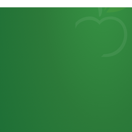
Heutiges
7
von
Tagebuch
25,0
32 P