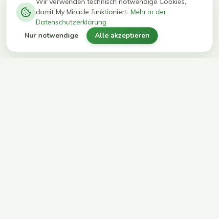
−
0
0
%
Wir verwenden technisch notwendige Cookies,
damit My Miracle funktioniert.
Mehr in der
kg in 12
erreichen
Datenschutzerklärung
Wochen
ihr Ziel
Nur notwendige
Alle akzeptieren