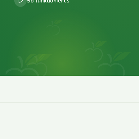
So funktioniert’s
0
0
0