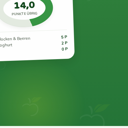
14,0
PUNKTE ÜBRIG
5 P
flocken & Beeren
2 P
joghurt
0 P