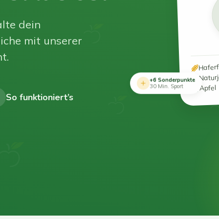
lte dein
iche mit unserer
t.
Hafer
Natur
+6 Sonderpunkte
Apfel
30 Min. Sport
So funktioniert’s