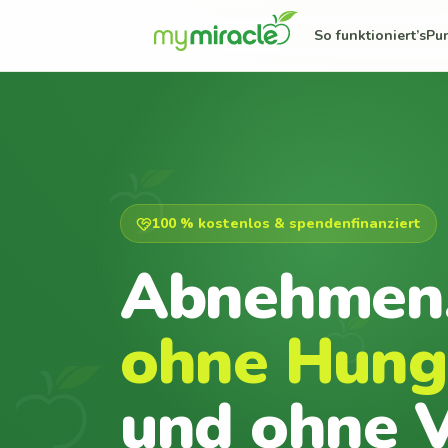
So funktioniert’s
Pu
100 % kostenlos & spendenfinanziert
Abnehmen
ohne Hung
und ohne V