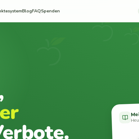
nktesystem
Blog
FAQ
Spenden
,
er
Me
Heut
erbote.