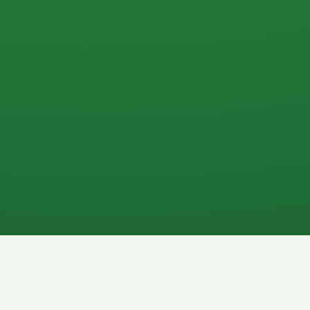
0 P
P
2P
Banane
1P
Gemüsesalat