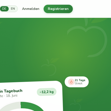
Anmelden
Registrieren
DE
EN
21 Tage
Streak
in Tagebuch
−12,2 kg
e · 18. Juni