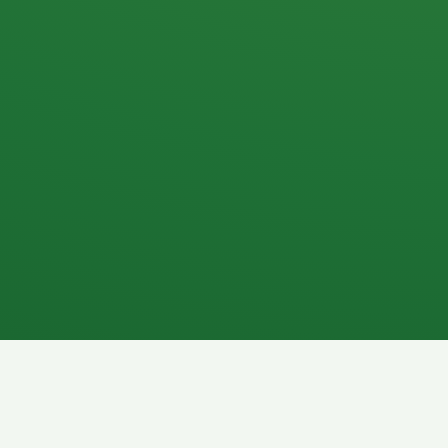
Apfel
3P
4
Hähnchenbrust
Vollkornbrot
1P
6P
Kaffee mit Milch
Lachsfilet
7P
8P
Schokoriegel
Pasta