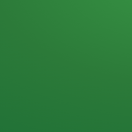
Heutiges Tagebuch
Haferflocken & Beeren
Naturjoghurt