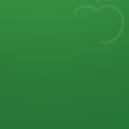
7
von 32 P
5 P
2 P