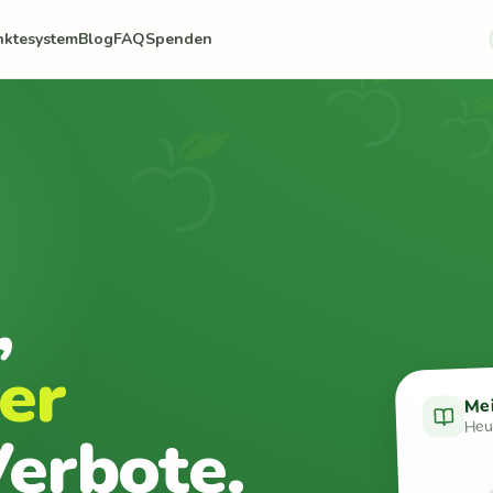
nktesystem
Blog
FAQ
Spenden
,
er
Me
Heut
erbote.