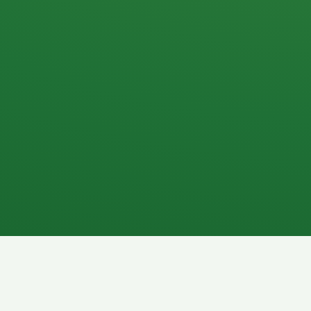
Apfel
3P
4
Hähnchenbrust
Vollkornbrot
1P
6P
Kaffee mit Milch
Lachsfilet
7P
8P
Schokoriegel
Pasta