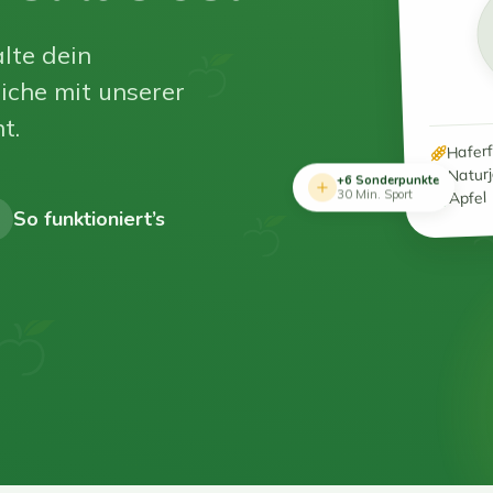
lte dein
iche mit unserer
t.
Hafer
Natur
+6 Sonderpunkte
Apfel
30 Min. Sport
So funktioniert’s