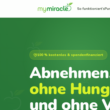
So funktioniert’s
Pu
100 % kostenlos & spendenfinanziert
Abnehmen
ohne Hung
und ohne V