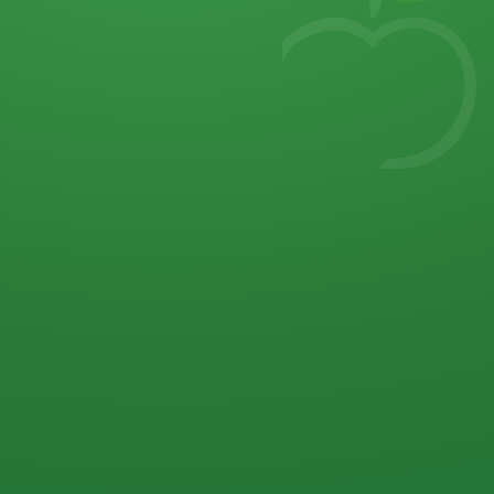
7
von 32 P
5 P
2 P