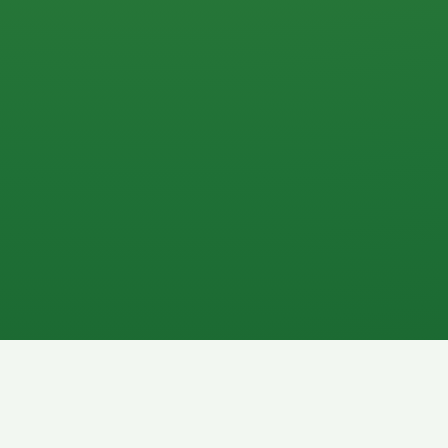
0 P
P
2P
Banane
1P
Gemüsesalat