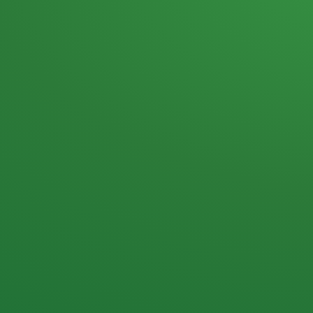
Heutiges Tagebuch
Haferflocken & Beeren
Naturjoghurt