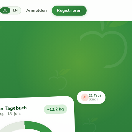
Anmelden
Registrieren
DE
EN
21 Tage
Streak
in Tagebuch
−12,2 kg
e · 18. Juni