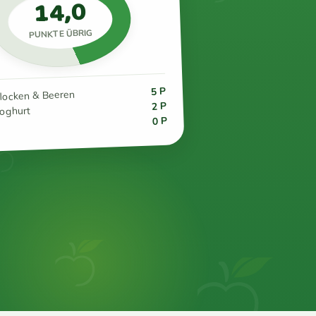
14,0
PUNKTE ÜBRIG
5 P
flocken & Beeren
2 P
joghurt
0 P