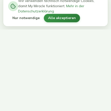
−
0
0
%
Wir verwenden technisch notwendige Cookies,
damit My Miracle funktioniert.
Mehr in der
kg in 12
erreichen
Datenschutzerklärung
Wochen
ihr Ziel
Nur notwendige
Alle akzeptieren