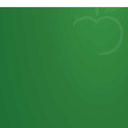
Heutiges
7
von
Tagebuch
25,0
32 P