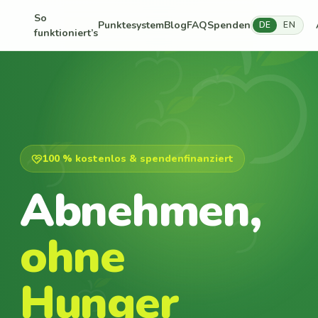
So
Punktesystem
Blog
FAQ
Spenden
DE
EN
funktioniert’s
100 % kostenlos & spendenfinanziert
Abnehmen,
ohne
Hunger