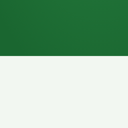
7P
Schokoriegel
8P
Pasta