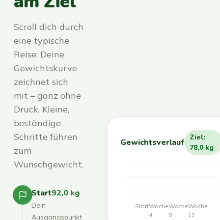
am Ziel
Scroll dich durch
eine typische
Reise: Deine
Gewichtskurve
zeichnet sich
mit – ganz ohne
Druck. Kleine,
beständige
Schritte führen
Ziel:
Gewichtsverlauf
78,0 kg
zum
Wunschgewicht.
Start
92,0 kg
Dein
Start
Woche
Woche
Woche
4
8
12
Ausgangspunkt