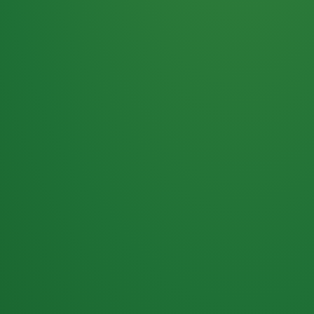
Haferflocken
PUNKTE
5 P
& Beeren
ÜBRIG
2
Naturjoghurt
P
Apfel
0 P
3P
Hähnchenbrust
4P
Vollkornbrot
2P
Banane
1P
Kaffee mit Milch
6P
Lachsfilet
1P
Gemüsesalat