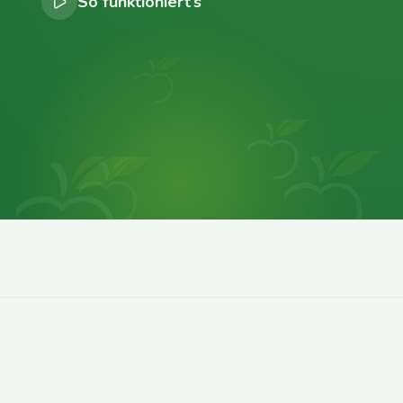
So funktioniert’s
0
0
0