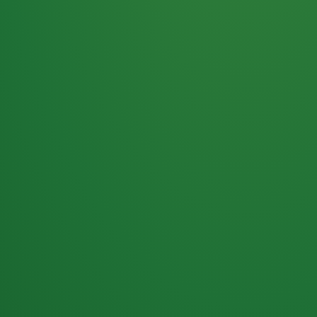
Haferflocken
PUNKTE
5 P
& Beeren
ÜBRIG
2
Naturjoghurt
P
Apfel
0 P
3P
Hähnchenbrust
4P
Vollkornbrot
2P
Banane
1P
Kaffee mit Milch
6P
Lachsfilet
1P
Gemüsesalat