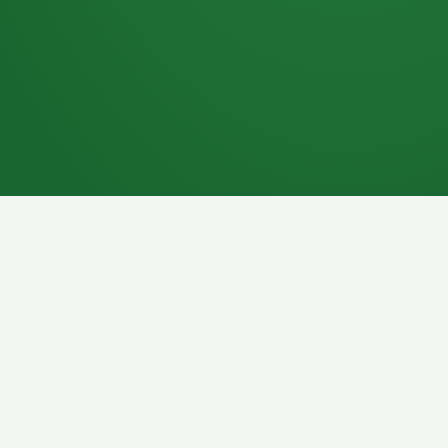
7P
Schokoriegel
8P
Pasta