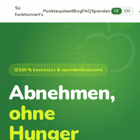
So
Punktesystem
Blog
FAQ
Spenden
DE
EN
funktioniert’s
100 % kostenlos & spendenfinanziert
Abnehmen,
ohne
Hunger