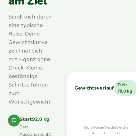
am Ziel
Scroll dich durch
eine typische
Reise: Deine
Gewichtskurve
zeichnet sich
mit – ganz ohne
Druck. Kleine,
beständige
Schritte führen
Ziel:
Gewichtsverlauf
78,0 kg
zum
Wunschgewicht.
Start
92,0 kg
Dein
Start
Woche
Woche
Woche
4
8
12
Ausgangspunkt