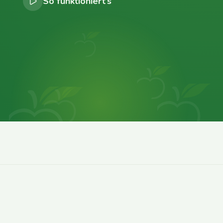
So funktioniert’s
0
0
0