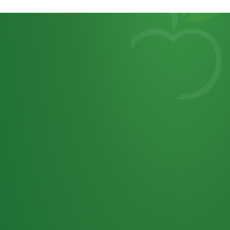
Heutiges
7
von
Tagebuch
25,0
32 P