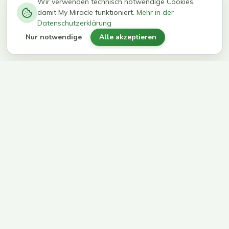
−
0
0
%
Wir verwenden technisch notwendige Cookies,
damit My Miracle funktioniert.
Mehr in der
kg in 12
erreichen
Datenschutzerklärung
Wochen
ihr Ziel
Nur notwendige
Alle akzeptieren