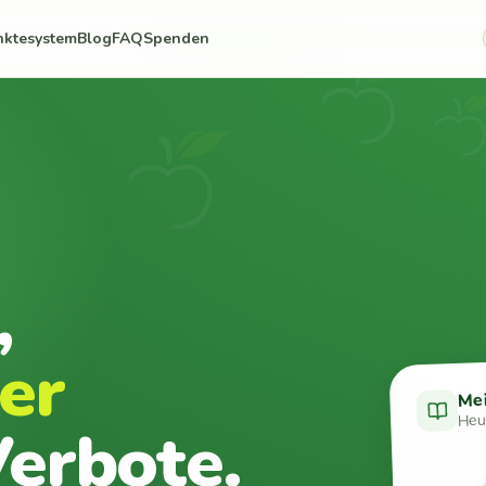
nktesystem
Blog
FAQ
Spenden
,
er
Me
Heut
erbote.