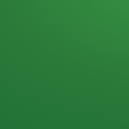
Heutiges Tagebuch
Haferflocken & Beeren
Naturjoghurt