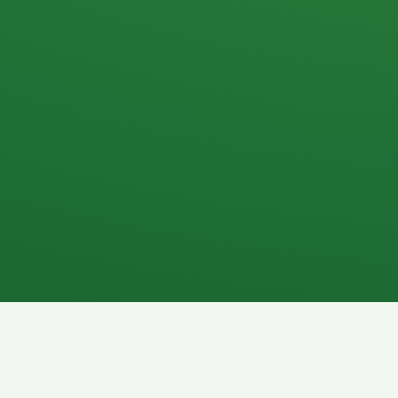
Apfel
3P
4
Hähnchenbrust
Vollkornbrot
1P
6P
Kaffee mit Milch
Lachsfilet
7P
8P
Schokoriegel
Pasta