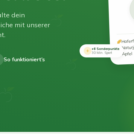
lte dein
iche mit unserer
t.
Hafer
Natur
+6 Sonderpunkte
Apfel
30 Min. Sport
So funktioniert’s