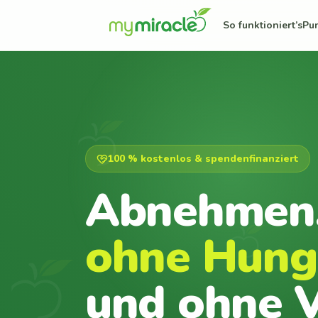
So funktioniert’s
Pu
100 % kostenlos & spendenfinanziert
Abnehmen
ohne Hung
und ohne V