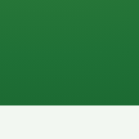
0 P
P
2P
Banane
1P
Gemüsesalat