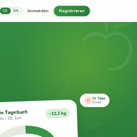
Anmelden
Registrieren
DE
EN
21 Tage
Streak
in Tagebuch
−12,2 kg
e · 18. Juni