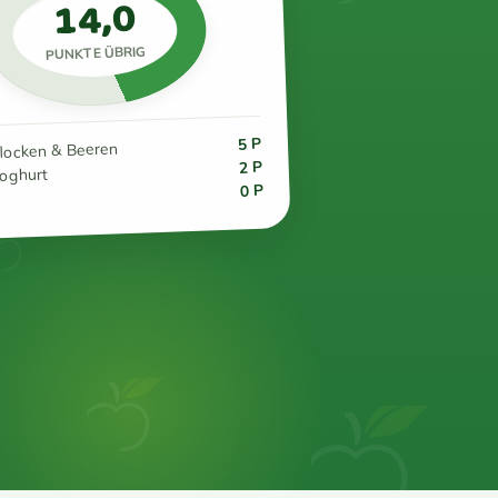
14,0
PUNKTE ÜBRIG
5 P
flocken & Beeren
2 P
joghurt
0 P