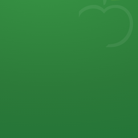
7
von 32 P
5 P
2 P