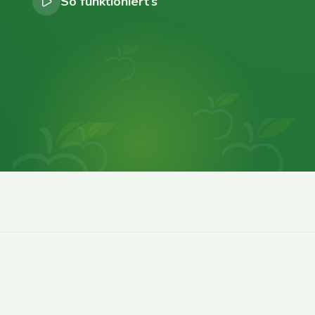
So funktioniert’s
0
0
0