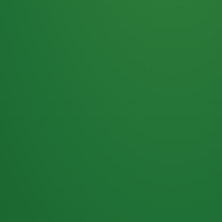
Haferflocken
PUNKTE
5 P
& Beeren
ÜBRIG
2
Naturjoghurt
P
Apfel
0 P
3P
Hähnchenbrust
4P
Vollkornbrot
2P
Banane
1P
Kaffee mit Milch
6P
Lachsfilet
1P
Gemüsesalat