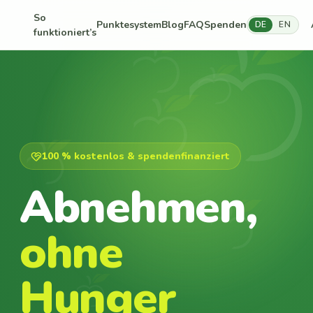
So
Punktesystem
Blog
FAQ
Spenden
DE
EN
funktioniert’s
100 % kostenlos & spendenfinanziert
Abnehmen,
ohne
Hunger