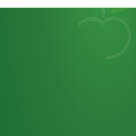
Heutiges
7
von
Tagebuch
25,0
32 P