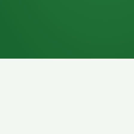
7P
Schokoriegel
8P
Pasta