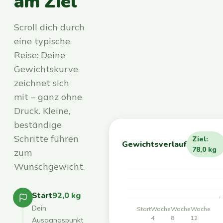
am Ziel
Scroll dich durch
eine typische
Reise: Deine
Gewichtskurve
zeichnet sich
mit – ganz ohne
Druck. Kleine,
beständige
Schritte führen
Ziel:
Gewichtsverlauf
78,0 kg
zum
Wunschgewicht.
Start
92,0 kg
Dein
Start
Woche
Woche
Woche
4
8
12
Ausgangspunkt