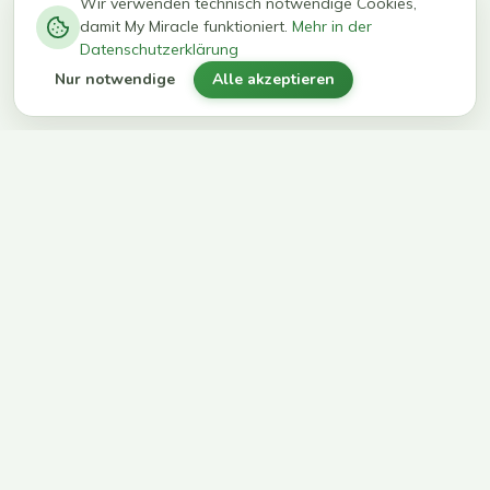
−
0
0
%
Wir verwenden technisch notwendige Cookies,
damit My Miracle funktioniert.
Mehr in der
kg in 12
erreichen
Datenschutzerklärung
Wochen
ihr Ziel
Nur notwendige
Alle akzeptieren