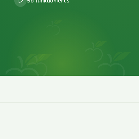
So funktioniert’s
0
0
0