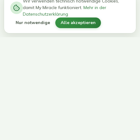
−
0
0
%
Wir verwenden technisch notwendige Cookies,
damit My Miracle funktioniert.
Mehr in der
kg in 12
erreichen
Datenschutzerklärung
Wochen
ihr Ziel
Nur notwendige
Alle akzeptieren