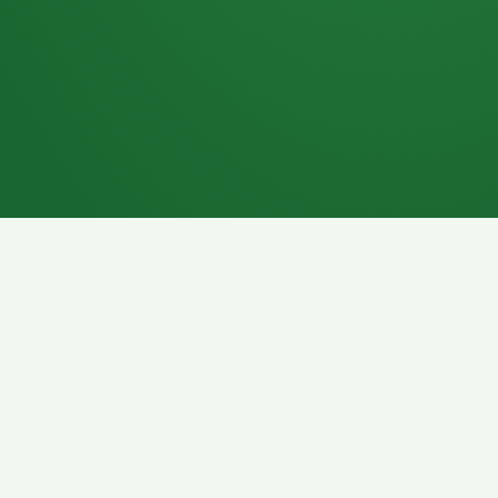
7P
Schokoriegel
8P
Pasta