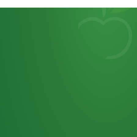
Heutiges
7
von
Tagebuch
25,0
32 P