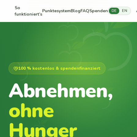
So
Punktesystem
Blog
FAQ
Spenden
DE
EN
funktioniert’s
100 % kostenlos & spendenfinanziert
Abnehmen,
ohne
Hunger