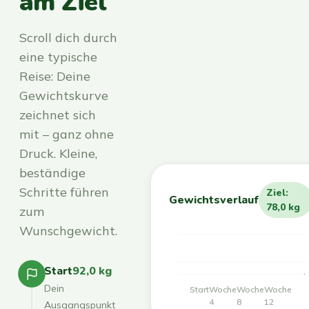
am Ziel
Scroll dich durch
eine typische
Reise: Deine
Gewichtskurve
zeichnet sich
mit – ganz ohne
Druck. Kleine,
beständige
Schritte führen
Ziel:
Gewichtsverlauf
78,0 kg
zum
Wunschgewicht.
Start
92,0 kg
Dein
Start
Woche
Woche
Woche
4
8
12
Ausgangspunkt