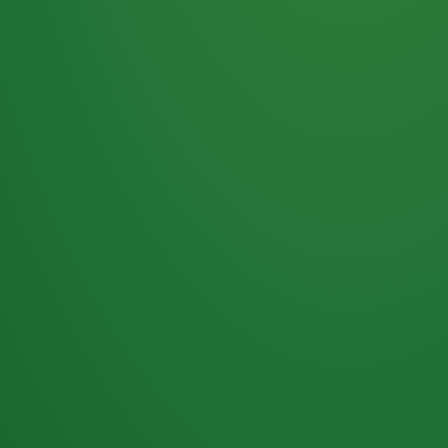
Haferflocken
PUNKTE
5 P
& Beeren
ÜBRIG
2
Naturjoghurt
P
Apfel
0 P
3P
Hähnchenbrust
4P
Vollkornbrot
2P
Banane
1P
Kaffee mit Milch
6P
Lachsfilet
1P
Gemüsesalat