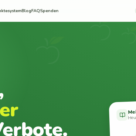
nktesystem
Blog
FAQ
Spenden
,
er
Me
Heut
erbote.