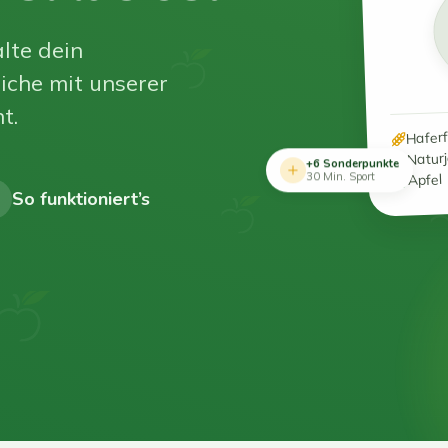
lte dein
iche mit unserer
t.
Hafer
Natur
+6 Sonderpunkte
Apfel
30 Min. Sport
So funktioniert’s