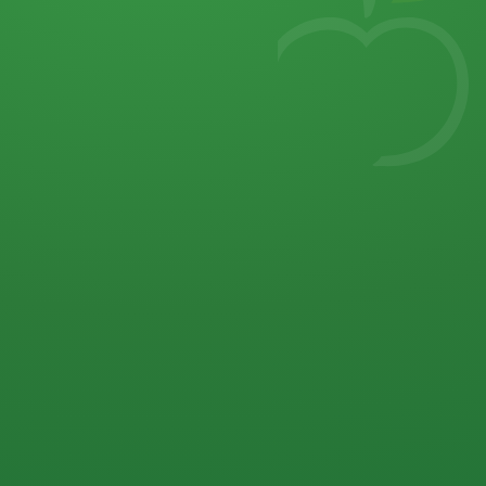
7
von 32 P
5 P
2 P