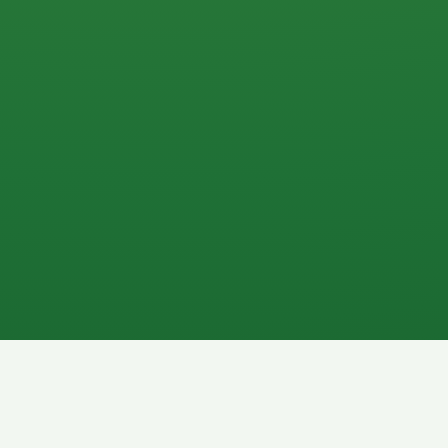
0 P
P
2P
Banane
1P
Gemüsesalat