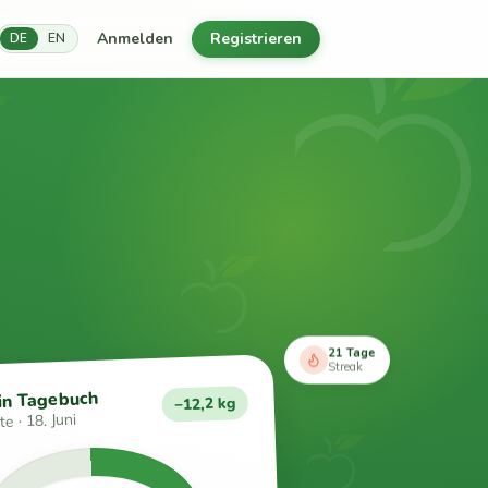
Anmelden
Registrieren
DE
EN
21 Tage
Streak
in Tagebuch
−12,2 kg
e · 18. Juni