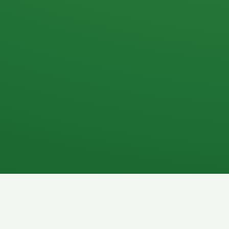
Apfel
3P
4
Hähnchenbrust
Vollkornbrot
1P
6P
Kaffee mit Milch
Lachsfilet
7P
8P
Schokoriegel
Pasta