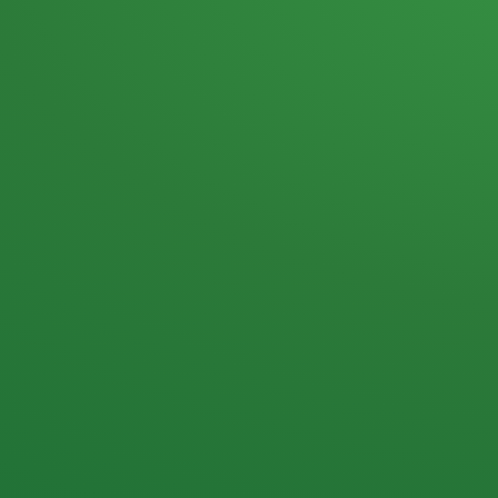
Heutiges Tagebuch
Haferflocken & Beeren
Naturjoghurt