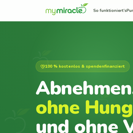
So funktioniert’s
Pu
100 % kostenlos & spendenfinanziert
Abnehmen
ohne Hung
und ohne V