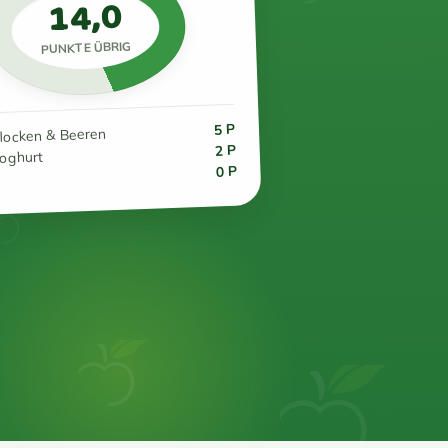
14,0
PUNKTE ÜBRIG
5 P
flocken & Beeren
2 P
joghurt
0 P