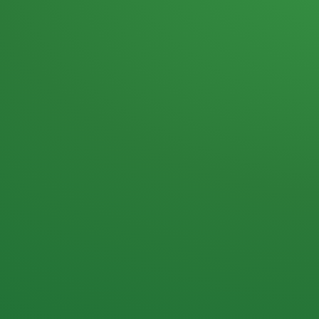
Heutiges Tagebuch
Haferflocken & Beeren
Naturjoghurt