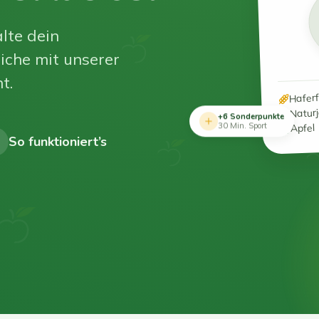
lte dein
iche mit unserer
t.
Hafer
Natur
+6 Sonderpunkte
Apfel
30 Min. Sport
So funktioniert’s