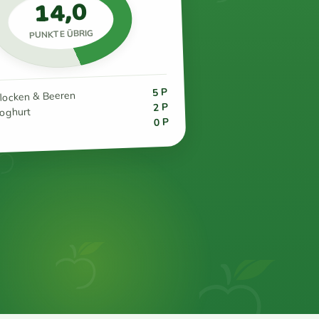
14,0
PUNKTE ÜBRIG
5 P
flocken & Beeren
2 P
joghurt
0 P