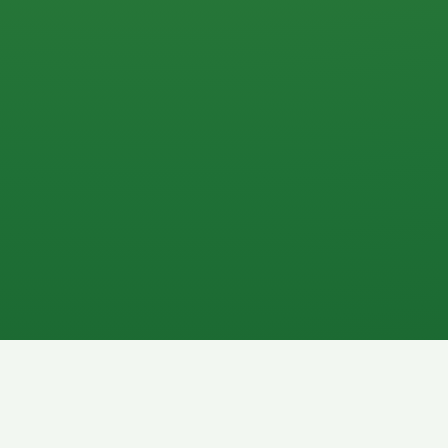
0 P
P
2P
Banane
1P
Gemüsesalat