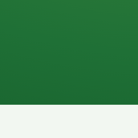
Apfel
3P
4
Hähnchenbrust
Vollkornbrot
1P
6P
Kaffee mit Milch
Lachsfilet
7P
8P
Schokoriegel
Pasta