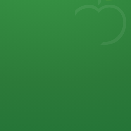
7
von 32 P
5 P
2 P