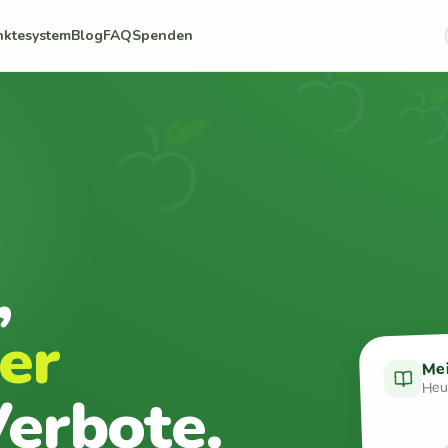
nktesystem
Blog
FAQ
Spenden
,
er
Me
Heut
erbote.