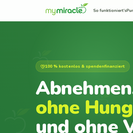
So funktioniert’s
Pu
100 % kostenlos & spendenfinanziert
Abnehmen
ohne Hung
und ohne V