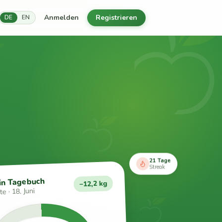
Anmelden
Registrieren
DE
EN
21 Tage
Streak
in Tagebuch
−12,2 kg
e · 18. Juni