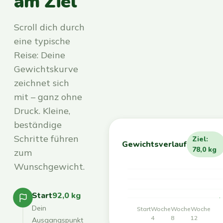
am Ziel
Scroll dich durch
eine typische
Reise: Deine
Gewichtskurve
zeichnet sich
mit – ganz ohne
Druck. Kleine,
beständige
Schritte führen
Ziel:
Gewichtsverlauf
78,0 kg
zum
Wunschgewicht.
Start
92,0 kg
Dein
Start
Woche
Woche
Woche
4
8
12
Ausgangspunkt