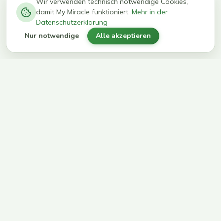
−
0
0
%
Wir verwenden technisch notwendige Cookies,
damit My Miracle funktioniert.
Mehr in der
kg in 12
erreichen
Datenschutzerklärung
Wochen
ihr Ziel
Nur notwendige
Alle akzeptieren