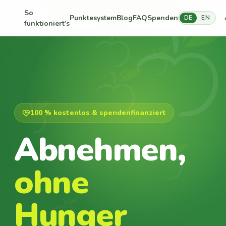
So
Punktesystem
Blog
FAQ
Spenden
DE
EN
funktioniert’s
100 % kostenlos & spendenfinanziert
Abnehmen,
ohne
Hunger