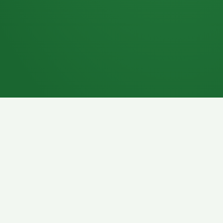
7P
Schokoriegel
8P
Pasta