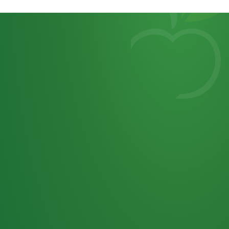
Heutiges
7
von
Tagebuch
25,0
32 P