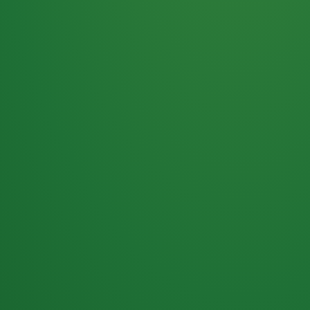
Haferflocken
PUNKTE
5 P
& Beeren
ÜBRIG
2
Naturjoghurt
P
Apfel
0 P
3P
Hähnchenbrust
4P
Vollkornbrot
2P
Banane
1P
Kaffee mit Milch
6P
Lachsfilet
1P
Gemüsesalat