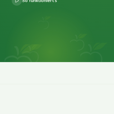
So funktioniert’s
0
0
0