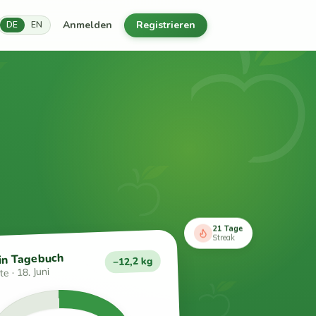
Anmelden
Registrieren
DE
EN
21 Tage
Streak
in Tagebuch
−12,2 kg
e · 18. Juni