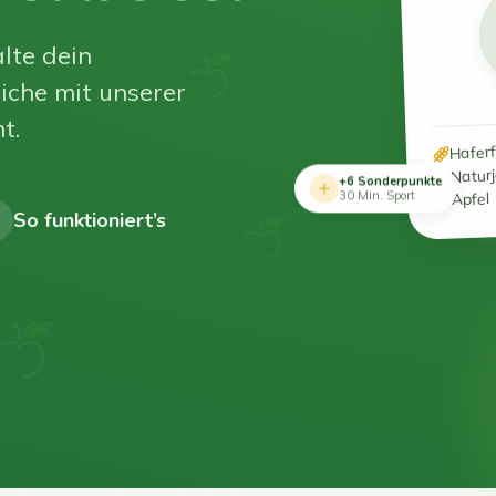
lte dein
iche mit unserer
t.
Hafer
Natur
+6 Sonderpunkte
Apfel
30 Min. Sport
So funktioniert’s