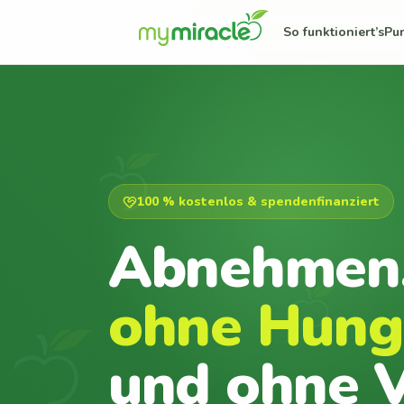
So funktioniert’s
Pu
100 % kostenlos & spendenfinanziert
Abnehmen
ohne Hung
und ohne V