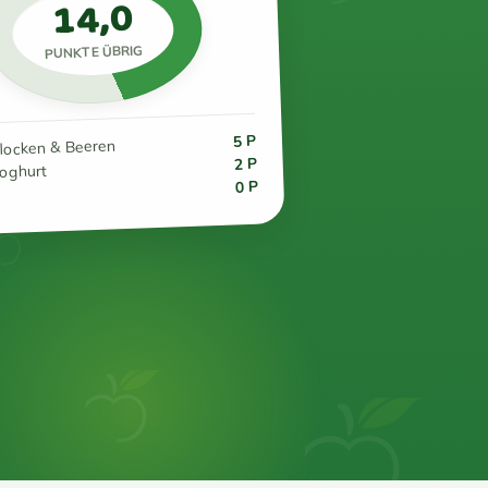
14,0
PUNKTE ÜBRIG
5 P
flocken & Beeren
2 P
joghurt
0 P