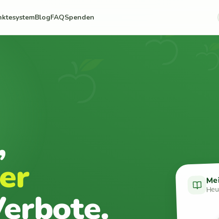
nktesystem
Blog
FAQ
Spenden
,
er
Me
Heut
erbote.