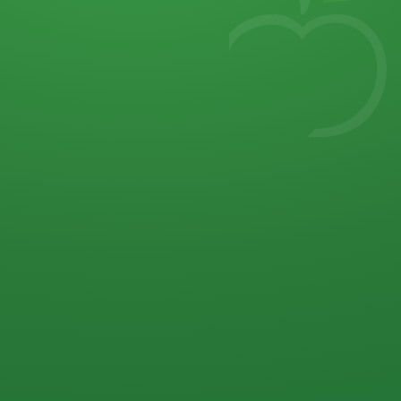
7
von 32 P
5 P
2 P