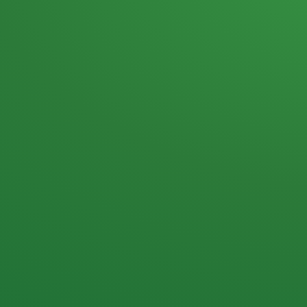
Heutiges Tagebuch
Haferflocken & Beeren
Naturjoghurt