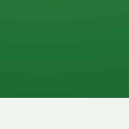
0 P
P
2P
Banane
1P
Gemüsesalat