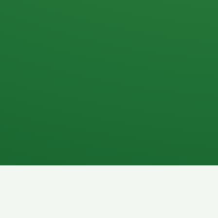
Apfel
3P
4
Hähnchenbrust
Vollkornbrot
1P
6P
Kaffee mit Milch
Lachsfilet
7P
8P
Schokoriegel
Pasta