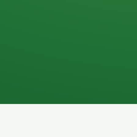
Apfel
3P
4
Hähnchenbrust
Vollkornbrot
1P
6P
Kaffee mit Milch
Lachsfilet
7P
8P
Schokoriegel
Pasta