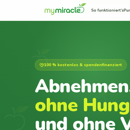
So funktioniert’s
Pu
100 % kostenlos & spendenfinanziert
Abnehmen
ohne Hung
und ohne V