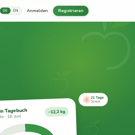
Anmelden
Registrieren
DE
EN
21 Tage
Streak
in Tagebuch
−12,2 kg
e · 18. Juni