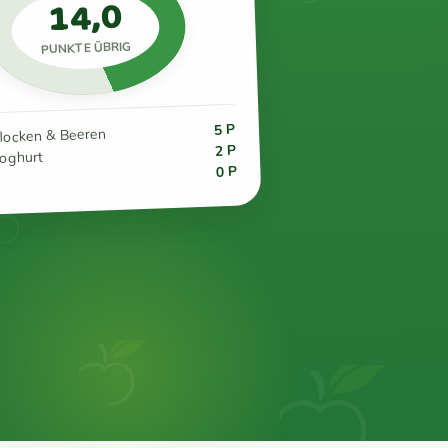
14,0
PUNKTE ÜBRIG
5 P
flocken & Beeren
2 P
joghurt
0 P