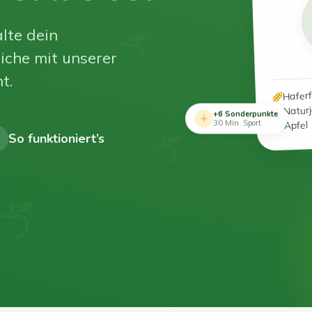
lte dein
iche mit unserer
t.
Hafer
Natur
+6 Sonderpunkte
Apfel
30 Min. Sport
So funktioniert’s