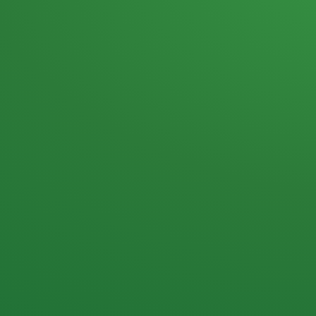
Heutiges Tagebuch
Haferflocken & Beeren
Naturjoghurt