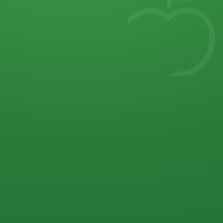
7
von 32 P
5 P
2 P