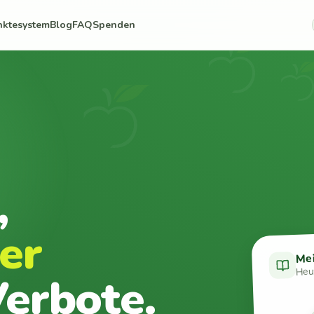
nktesystem
Blog
FAQ
Spenden
,
er
Me
Heut
erbote.