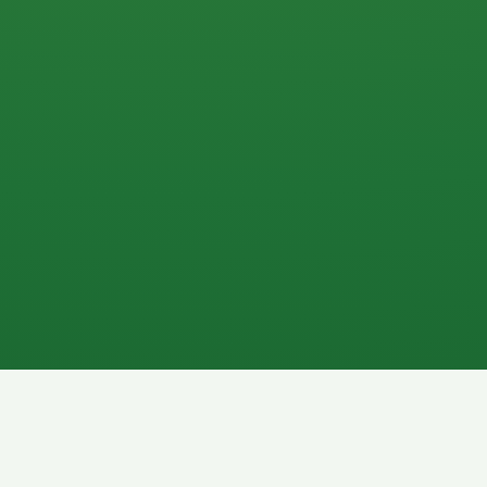
0 P
P
2P
Banane
1P
Gemüsesalat