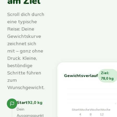
am Ziel
Scroll dich durch
eine typische
Reise: Deine
Gewichtskurve
zeichnet sich
mit – ganz ohne
Druck. Kleine,
beständige
Schritte führen
Ziel:
Gewichtsverlauf
78,0 kg
zum
Wunschgewicht.
Start
92,0 kg
Dein
Start
Woche
Woche
Woche
4
8
12
Ausgangspunkt