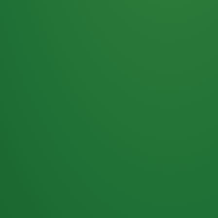
Haferflocken
PUNKTE
5 P
& Beeren
ÜBRIG
2
Naturjoghurt
P
Apfel
0 P
3P
Hähnchenbrust
4P
Vollkornbrot
2P
Banane
1P
Kaffee mit Milch
6P
Lachsfilet
1P
Gemüsesalat