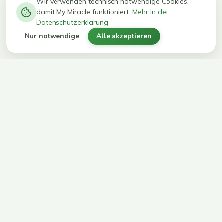
−
0
0
%
Wir verwenden technisch notwendige Cookies,
damit My Miracle funktioniert.
Mehr in der
kg in 12
erreichen
Datenschutzerklärung
Wochen
ihr Ziel
Nur notwendige
Alle akzeptieren