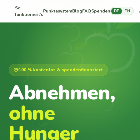
So
Punktesystem
Blog
FAQ
Spenden
DE
EN
funktioniert’s
100 % kostenlos & spendenfinanziert
Abnehmen,
ohne
Hunger