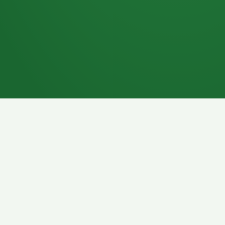
7P
Schokoriegel
8P
Pasta