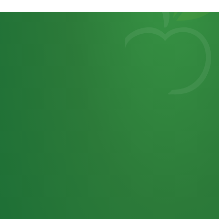
Heutiges
7
von
Tagebuch
25,0
32 P