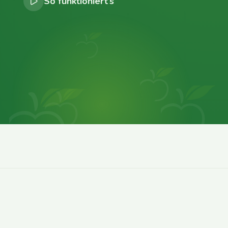
So funktioniert’s
0
0
0