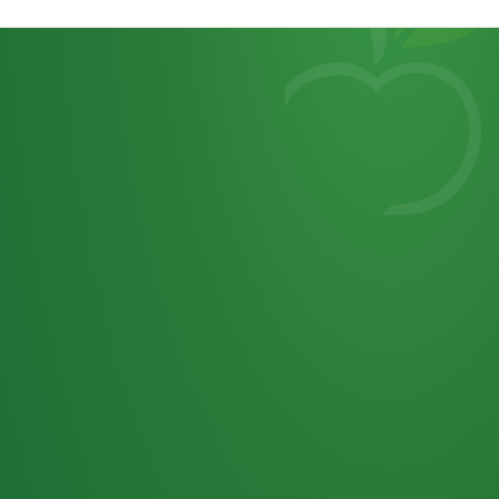
Heutiges
7
von
Tagebuch
25,0
32 P