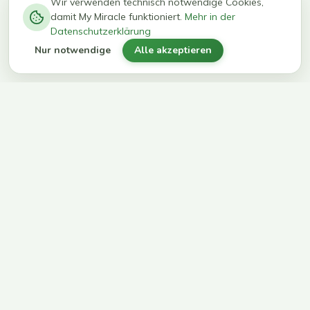
−
0
0
%
Wir verwenden technisch notwendige Cookies,
damit My Miracle funktioniert.
Mehr in der
kg in 12
erreichen
Datenschutzerklärung
Wochen
ihr Ziel
Nur notwendige
Alle akzeptieren