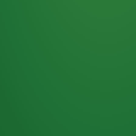
Haferflocken
PUNKTE
5 P
& Beeren
ÜBRIG
2
Naturjoghurt
P
Apfel
0 P
3P
Hähnchenbrust
4P
Vollkornbrot
2P
Banane
1P
Kaffee mit Milch
6P
Lachsfilet
1P
Gemüsesalat