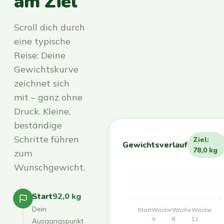
am Ziel
Scroll dich durch
eine typische
Reise: Deine
Gewichtskurve
zeichnet sich
mit – ganz ohne
Druck. Kleine,
beständige
Schritte führen
Ziel:
Gewichtsverlauf
78,0 kg
zum
Wunschgewicht.
Start
92,0 kg
Dein
Start
Woche
Woche
Woche
4
8
12
Ausgangspunkt