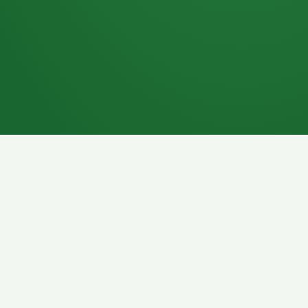
7P
Schokoriegel
8P
Pasta