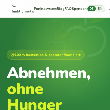
So
Punktesystem
Blog
FAQ
Spenden
DE
EN
funktioniert’s
100 % kostenlos & spendenfinanziert
Abnehmen,
ohne
Hunger