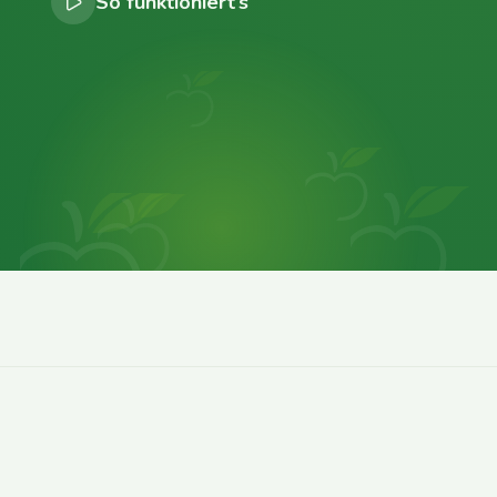
So funktioniert’s
0
0
0