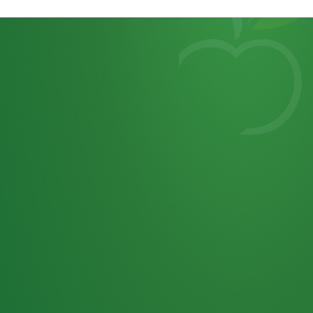
Heutiges
7
von
Tagebuch
25,0
32 P