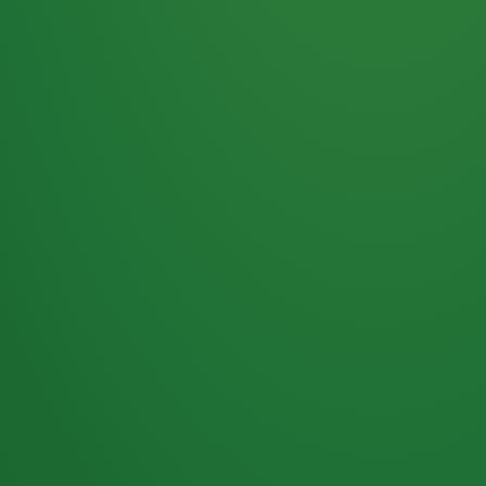
Haferflocken
PUNKTE
5 P
& Beeren
ÜBRIG
2
Naturjoghurt
P
Apfel
0 P
3P
Hähnchenbrust
4P
Vollkornbrot
2P
Banane
1P
Kaffee mit Milch
6P
Lachsfilet
1P
Gemüsesalat