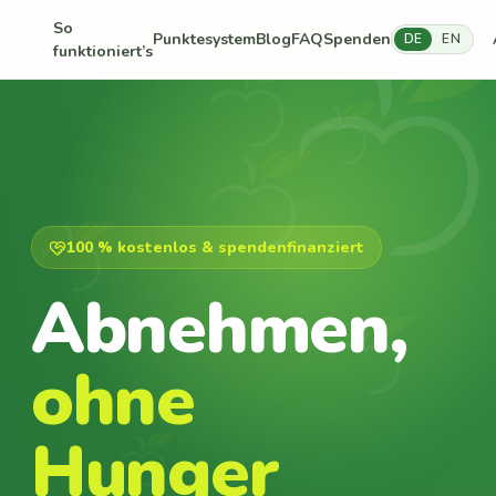
So
Punktesystem
Blog
FAQ
Spenden
DE
EN
funktioniert’s
100 % kostenlos & spendenfinanziert
Abnehmen,
ohne
Hunger