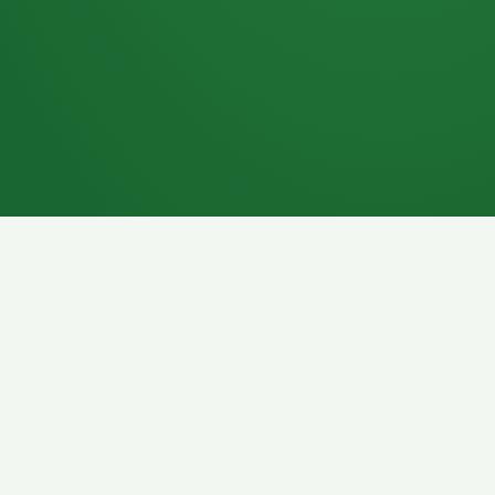
7P
Schokoriegel
8P
Pasta