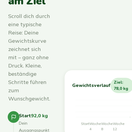
am Ziel
Scroll dich durch
eine typische
Reise: Deine
Gewichtskurve
zeichnet sich
mit – ganz ohne
Druck. Kleine,
beständige
Schritte führen
Ziel:
Gewichtsverlauf
78,0 kg
zum
Wunschgewicht.
Start
92,0 kg
Dein
Start
Woche
Woche
Woche
4
8
12
Ausgangspunkt