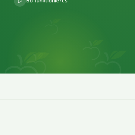
So funktioniert’s
0
0
0