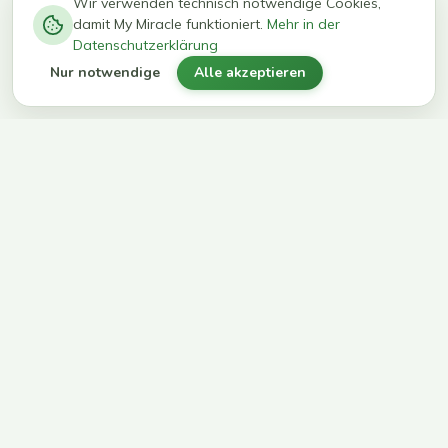
−
0
0
%
Wir verwenden technisch notwendige Cookies,
damit My Miracle funktioniert.
Mehr in der
kg in 12
erreichen
Datenschutzerklärung
Wochen
ihr Ziel
Nur notwendige
Alle akzeptieren