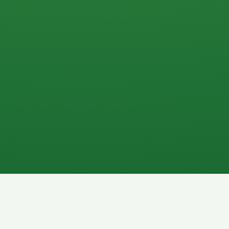
0 P
P
2P
Banane
1P
Gemüsesalat