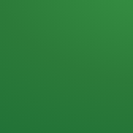
Heutiges Tagebuch
Haferflocken & Beeren
Naturjoghurt