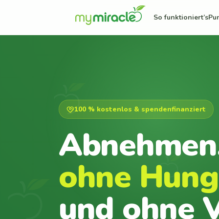
So funktioniert’s
Pu
100 % kostenlos & spendenfinanziert
Abnehmen
ohne Hung
und ohne V