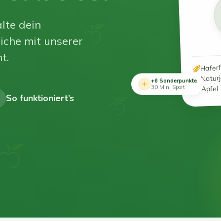
lte dein
iche mit unserer
t.
Hafer
Natur
+6 Sonderpunkte
Apfel
30 Min. Sport
So funktioniert’s