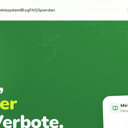
nktesystem
Blog
FAQ
Spenden
,
er
Me
Heut
erbote.