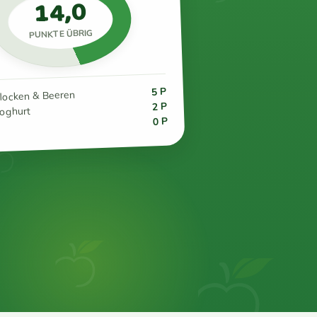
14,0
PUNKTE ÜBRIG
5 P
flocken & Beeren
2 P
joghurt
0 P