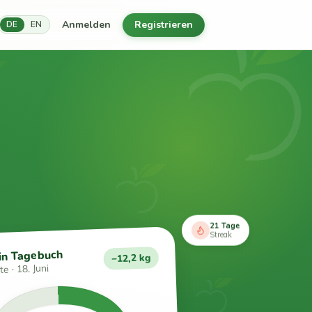
Anmelden
Registrieren
DE
EN
21 Tage
Streak
in Tagebuch
−12,2 kg
e · 18. Juni