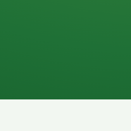
Apfel
3P
4
Hähnchenbrust
Vollkornbrot
1P
6P
Kaffee mit Milch
Lachsfilet
7P
8P
Schokoriegel
Pasta