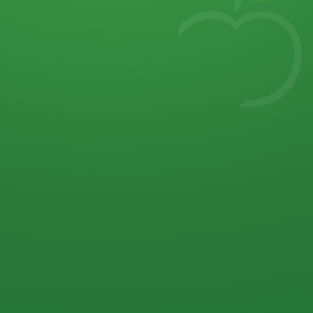
7
von 32 P
5 P
2 P