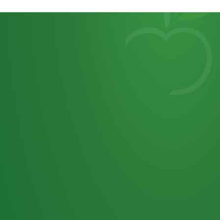
Heutiges
7
von
Tagebuch
25,0
32 P