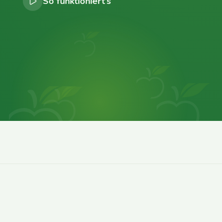
So funktioniert’s
0
0
0