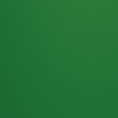
Haferflocken
PUNKTE
5 P
& Beeren
ÜBRIG
2
Naturjoghurt
P
Apfel
0 P
3P
Hähnchenbrust
4P
Vollkornbrot
2P
Banane
1P
Kaffee mit Milch
6P
Lachsfilet
1P
Gemüsesalat