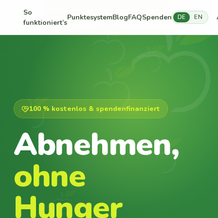
So
Punktesystem
Blog
FAQ
Spenden
DE
EN
funktioniert’s
100 % kostenlos & spendenfinanziert
Abnehmen,
ohne
Hunger