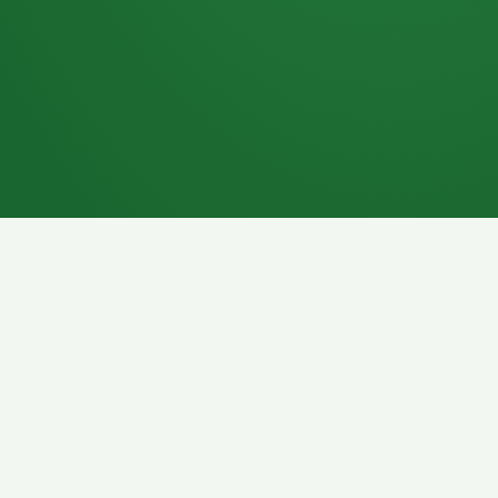
7P
Schokoriegel
8P
Pasta