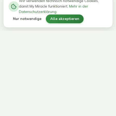
−
0
0
%
Wir verwenden technisch notwendige Cookies,
damit My Miracle funktioniert.
Mehr in der
kg in 12
erreichen
Datenschutzerklärung
Wochen
ihr Ziel
Nur notwendige
Alle akzeptieren