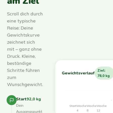
am Ziel
Scroll dich durch
eine typische
Reise: Deine
Gewichtskurve
zeichnet sich
mit – ganz ohne
Druck. Kleine,
beständige
Schritte führen
Ziel:
Gewichtsverlauf
78,0 kg
zum
Wunschgewicht.
Start
92,0 kg
Dein
Start
Woche
Woche
Woche
4
8
12
Ausgangspunkt