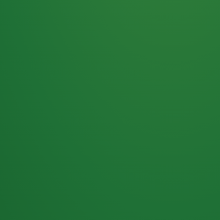
Haferflocken
PUNKTE
5 P
& Beeren
ÜBRIG
2
Naturjoghurt
P
Apfel
0 P
3P
Hähnchenbrust
4P
Vollkornbrot
2P
Banane
1P
Kaffee mit Milch
6P
Lachsfilet
1P
Gemüsesalat