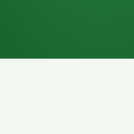
7P
Schokoriegel
8P
Pasta