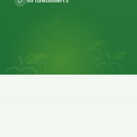
So funktioniert’s
0
0
0