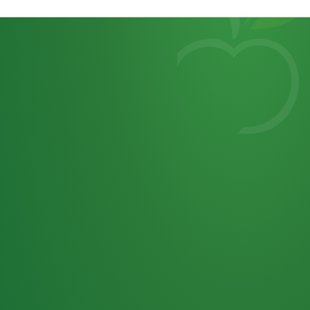
Heutiges
7
von
Tagebuch
25,0
32 P