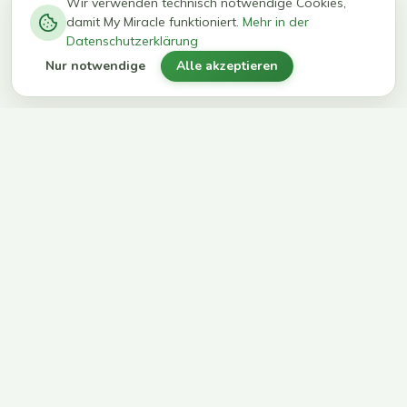
−
0
0
%
Wir verwenden technisch notwendige Cookies,
damit My Miracle funktioniert.
Mehr in der
kg in 12
erreichen
Datenschutzerklärung
Wochen
ihr Ziel
Nur notwendige
Alle akzeptieren