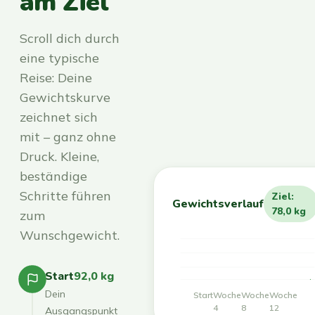
am Ziel
Scroll dich durch
eine typische
Reise: Deine
Gewichtskurve
zeichnet sich
mit – ganz ohne
Druck. Kleine,
beständige
Schritte führen
Ziel:
Gewichtsverlauf
78,0 kg
zum
Wunschgewicht.
Start
92,0 kg
Dein
Start
Woche
Woche
Woche
4
8
12
Ausgangspunkt