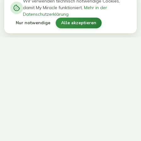
−
0
0
%
Wir verwenden technisch notwendige Cookies,
damit My Miracle funktioniert.
Mehr in der
kg in 12
erreichen
Datenschutzerklärung
Wochen
ihr Ziel
Nur notwendige
Alle akzeptieren