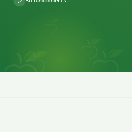
So funktioniert’s
0
0
0