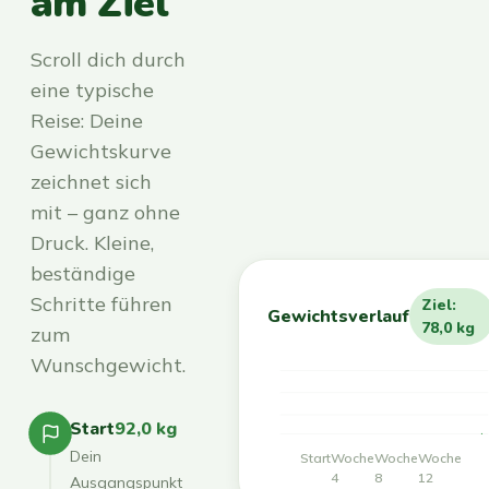
am Ziel
Scroll dich durch
eine typische
Reise: Deine
Gewichtskurve
zeichnet sich
mit – ganz ohne
Druck. Kleine,
beständige
Schritte führen
Ziel:
Gewichtsverlauf
78,0 kg
zum
Wunschgewicht.
Start
92,0 kg
Dein
Start
Woche
Woche
Woche
4
8
12
Ausgangspunkt