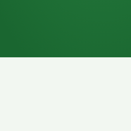
7P
Schokoriegel
8P
Pasta