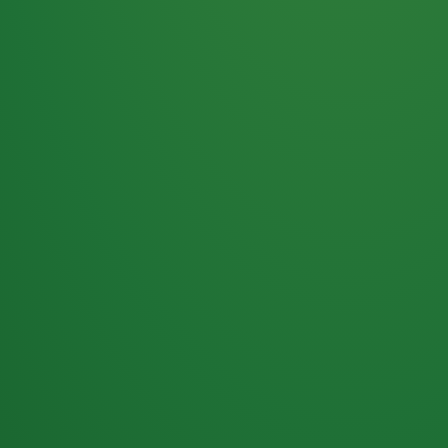
Haferflocken
PUNKTE
5 P
& Beeren
ÜBRIG
2
Naturjoghurt
P
Apfel
0 P
3P
Hähnchenbrust
4P
Vollkornbrot
2P
Banane
1P
Kaffee mit Milch
6P
Lachsfilet
1P
Gemüsesalat