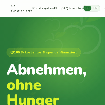
So
Punktesystem
Blog
FAQ
Spenden
DE
EN
funktioniert’s
100 % kostenlos & spendenfinanziert
Abnehmen,
ohne
Hunger