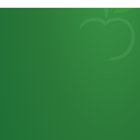
Heutiges
7
von
Tagebuch
25,0
32 P