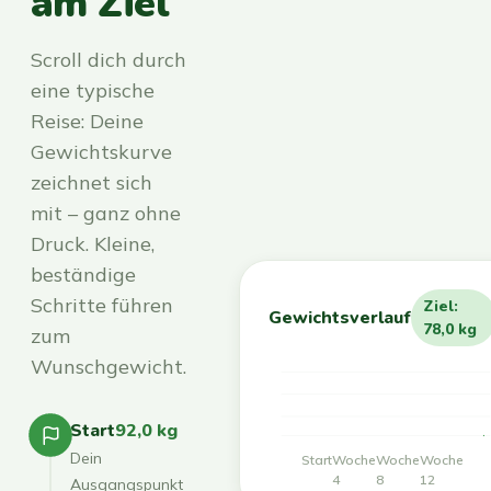
am Ziel
Scroll dich durch
eine typische
Reise: Deine
Gewichtskurve
zeichnet sich
mit – ganz ohne
Druck. Kleine,
beständige
Schritte führen
Ziel:
Gewichtsverlauf
78,0 kg
zum
Wunschgewicht.
Start
92,0 kg
Dein
Start
Woche
Woche
Woche
4
8
12
Ausgangspunkt