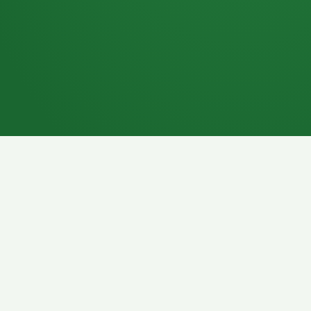
7P
Schokoriegel
8P
Pasta