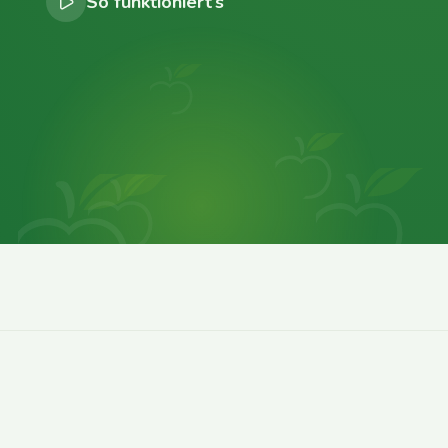
So funktioniert’s
0
0
0