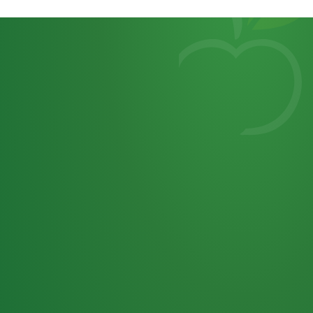
Heutiges
7
von
Tagebuch
25,0
32 P