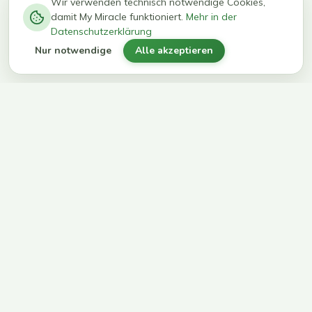
−
0
0
%
Wir verwenden technisch notwendige Cookies,
damit My Miracle funktioniert.
Mehr in der
kg in 12
erreichen
Datenschutzerklärung
Wochen
ihr Ziel
Nur notwendige
Alle akzeptieren