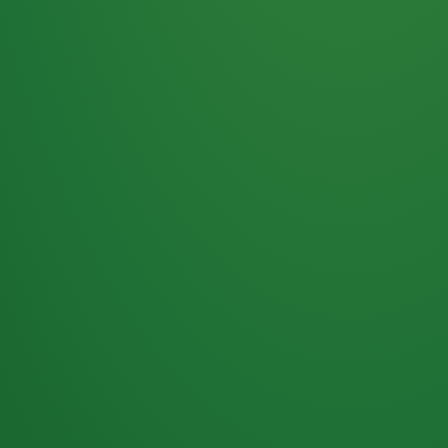
Haferflocken
PUNKTE
5 P
& Beeren
ÜBRIG
2
Naturjoghurt
P
Apfel
0 P
3P
Hähnchenbrust
4P
Vollkornbrot
2P
Banane
1P
Kaffee mit Milch
6P
Lachsfilet
1P
Gemüsesalat