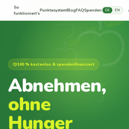
So
Punktesystem
Blog
FAQ
Spenden
DE
EN
funktioniert’s
100 % kostenlos & spendenfinanziert
Abnehmen,
ohne
Hunger