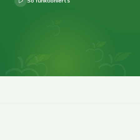
So funktioniert’s
0
0
0