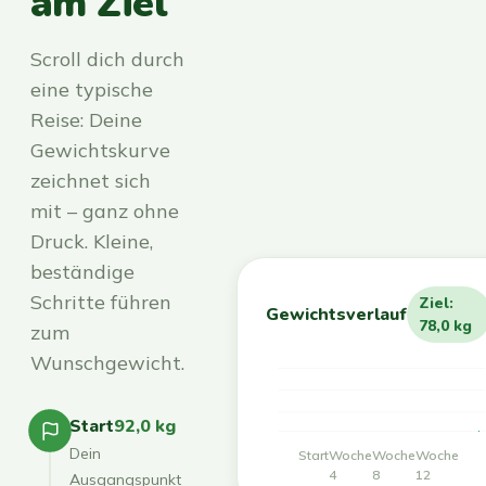
am Ziel
Scroll dich durch
eine typische
Reise: Deine
Gewichtskurve
zeichnet sich
mit – ganz ohne
Druck. Kleine,
beständige
Schritte führen
Ziel:
Gewichtsverlauf
78,0 kg
zum
Wunschgewicht.
Start
92,0 kg
Dein
Start
Woche
Woche
Woche
4
8
12
Ausgangspunkt