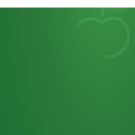
Heutiges
7
von
Tagebuch
25,0
32 P