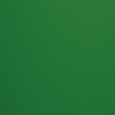
Haferflocken
PUNKTE
5 P
& Beeren
ÜBRIG
2
Naturjoghurt
P
Apfel
0 P
3P
Hähnchenbrust
4P
Vollkornbrot
2P
Banane
1P
Kaffee mit Milch
6P
Lachsfilet
1P
Gemüsesalat