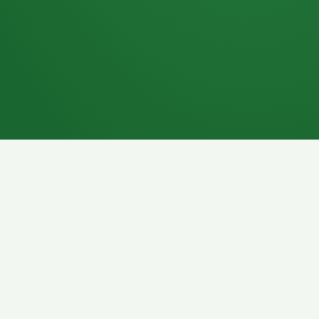
7P
Schokoriegel
8P
Pasta