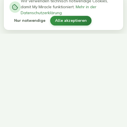
−
0
0
%
Wir verwenden technisch notwendige Cookies,
damit My Miracle funktioniert.
Mehr in der
kg in 12
erreichen
Datenschutzerklärung
Wochen
ihr Ziel
Nur notwendige
Alle akzeptieren