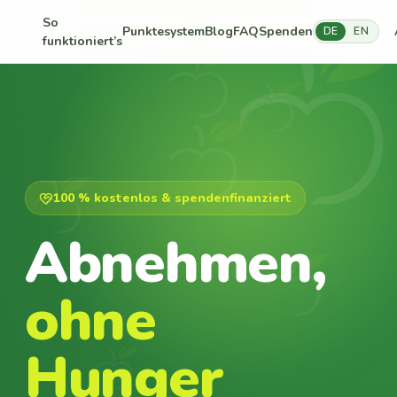
So
Punktesystem
Blog
FAQ
Spenden
DE
EN
funktioniert’s
100 % kostenlos & spendenfinanziert
Abnehmen,
ohne
Hunger