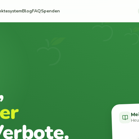
nktesystem
Blog
FAQ
Spenden
,
er
Me
Heut
erbote.