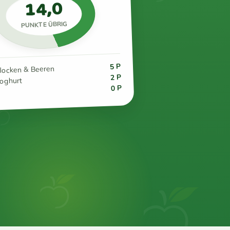
14,0
PUNKTE ÜBRIG
5 P
flocken & Beeren
2 P
joghurt
0 P