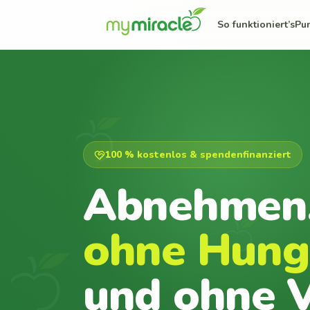
So funktioniert’s
Pu
100 % kostenlos & spendenfinanziert
Abnehmen
ohne Hung
und ohne V