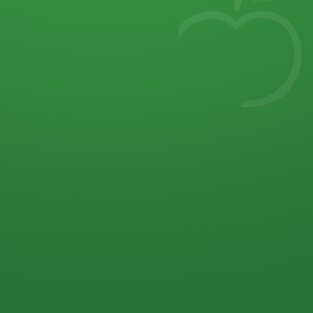
7
von 32 P
5 P
2 P