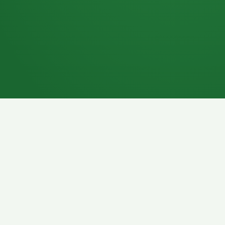
7P
Schokoriegel
8P
Pasta