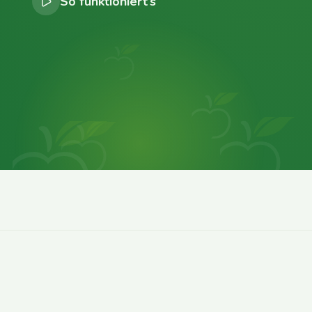
So funktioniert’s
0
0
0