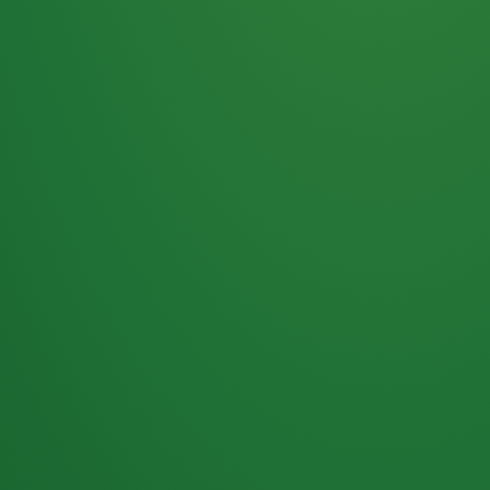
Haferflocken
PUNKTE
5 P
& Beeren
ÜBRIG
2
Naturjoghurt
P
Apfel
0 P
3P
Hähnchenbrust
4P
Vollkornbrot
2P
Banane
1P
Kaffee mit Milch
6P
Lachsfilet
1P
Gemüsesalat