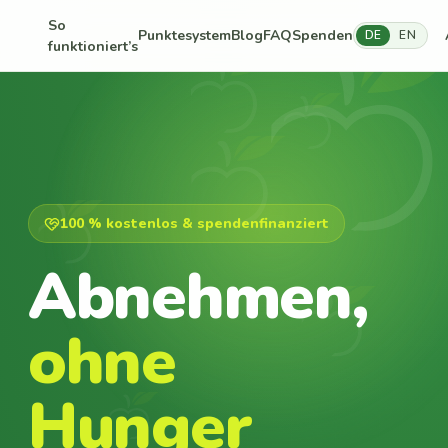
So
Punktesystem
Blog
FAQ
Spenden
DE
EN
funktioniert’s
100 % kostenlos & spendenfinanziert
Abnehmen,
ohne
Hunger