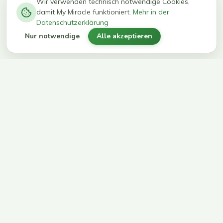
−
0
0
%
Wir verwenden technisch notwendige Cookies,
damit My Miracle funktioniert.
Mehr in der
kg in 12
erreichen
Datenschutzerklärung
Wochen
ihr Ziel
Nur notwendige
Alle akzeptieren