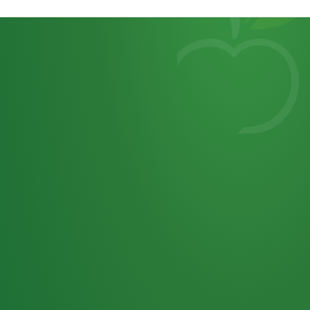
Heutiges
7
von
Tagebuch
25,0
32 P