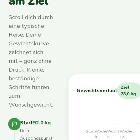
am Ziel
Scroll dich durch
eine typische
Reise: Deine
Gewichtskurve
zeichnet sich
mit – ganz ohne
Druck. Kleine,
beständige
Schritte führen
Ziel:
Gewichtsverlauf
78,0 kg
zum
Wunschgewicht.
Start
92,0 kg
Dein
Start
Woche
Woche
Woche
4
8
12
Ausgangspunkt