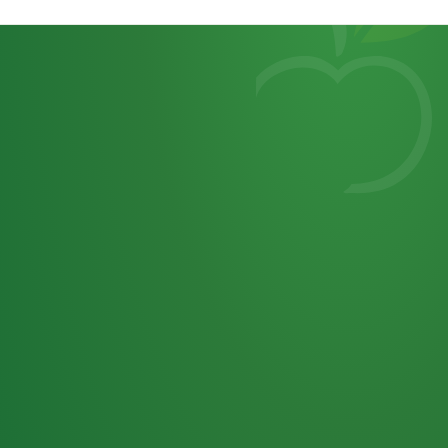
Heutiges
7
von
Tagebuch
25,0
32 P