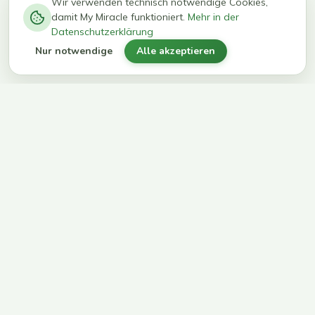
−
0
0
%
Wir verwenden technisch notwendige Cookies,
damit My Miracle funktioniert.
Mehr in der
kg in 12
erreichen
Datenschutzerklärung
Wochen
ihr Ziel
Nur notwendige
Alle akzeptieren