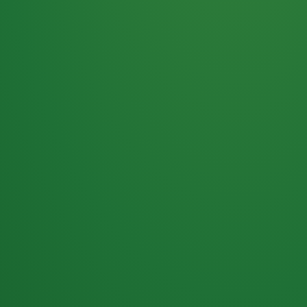
Haferflocken
PUNKTE
5 P
& Beeren
ÜBRIG
2
Naturjoghurt
P
Apfel
0 P
3P
Hähnchenbrust
4P
Vollkornbrot
2P
Banane
1P
Kaffee mit Milch
6P
Lachsfilet
1P
Gemüsesalat