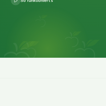
So funktioniert’s
0
0
0