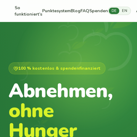
So
Punktesystem
Blog
FAQ
Spenden
DE
EN
funktioniert’s
100 % kostenlos & spendenfinanziert
Abnehmen,
ohne
Hunger