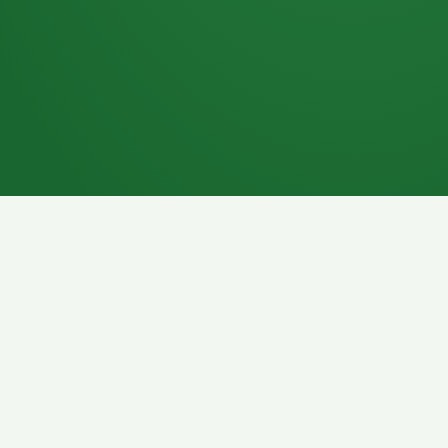
7P
Schokoriegel
8P
Pasta