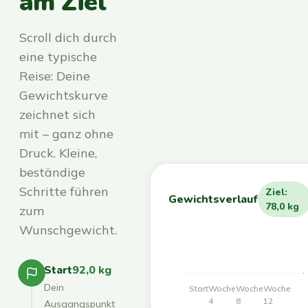
am Ziel
Scroll dich durch
eine typische
Reise: Deine
Gewichtskurve
zeichnet sich
mit – ganz ohne
Druck. Kleine,
beständige
Schritte führen
Ziel:
Gewichtsverlauf
78,0 kg
zum
Wunschgewicht.
Start
92,0 kg
Dein
Start
Woche
Woche
Woche
4
8
12
Ausgangspunkt