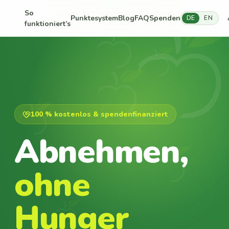
So
Punktesystem
Blog
FAQ
Spenden
DE
EN
funktioniert’s
100 % kostenlos & spendenfinanziert
Abnehmen,
ohne
Hunger