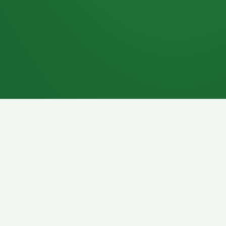
7P
Schokoriegel
8P
Pasta