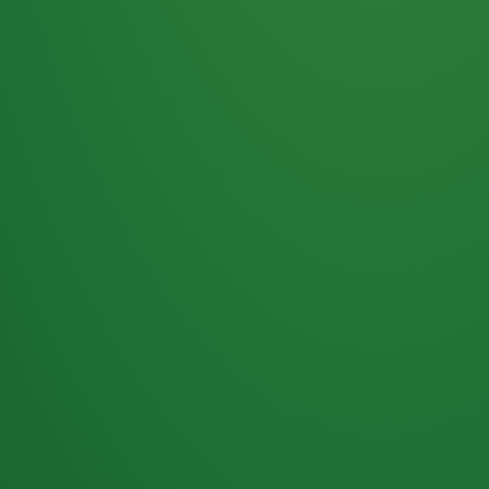
Haferflocken
PUNKTE
5 P
& Beeren
ÜBRIG
2
Naturjoghurt
P
Apfel
0 P
3P
Hähnchenbrust
4P
Vollkornbrot
2P
Banane
1P
Kaffee mit Milch
6P
Lachsfilet
1P
Gemüsesalat