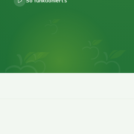
So funktioniert’s
0
0
0