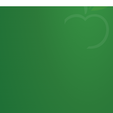
Heutiges
7
von
Tagebuch
25,0
32 P