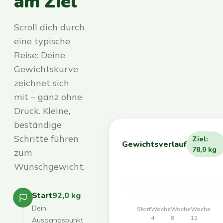
am Ziel
Scroll dich durch
eine typische
Reise: Deine
Gewichtskurve
zeichnet sich
mit – ganz ohne
Druck. Kleine,
beständige
Schritte führen
Ziel:
Gewichtsverlauf
78,0 kg
zum
Wunschgewicht.
Start
92,0 kg
Dein
Start
Woche
Woche
Woche
4
8
12
Ausgangspunkt