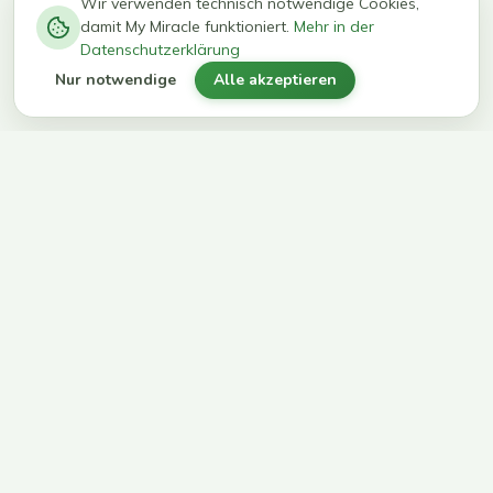
−
0
0
%
Wir verwenden technisch notwendige Cookies,
damit My Miracle funktioniert.
Mehr in der
kg in 12
erreichen
Datenschutzerklärung
Wochen
ihr Ziel
Nur notwendige
Alle akzeptieren