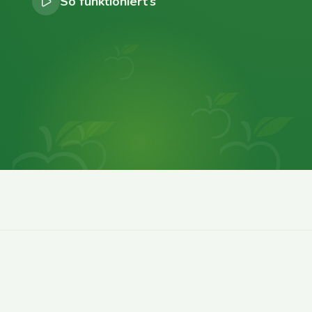
So funktioniert’s
0
0
0