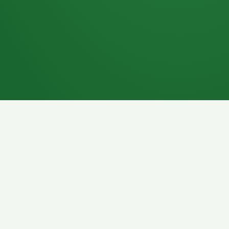
7P
Schokoriegel
8P
Pasta