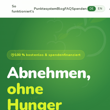
So
Punktesystem
Blog
FAQ
Spenden
DE
EN
funktioniert’s
100 % kostenlos & spendenfinanziert
Abnehmen,
ohne
Hunger