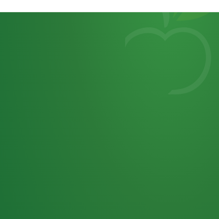
Heutiges
7
von
Tagebuch
25,0
32 P