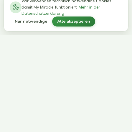
−
0
0
%
Wir verwenden technisch notwendige Cookies,
damit My Miracle funktioniert.
Mehr in der
kg in 12
erreichen
Datenschutzerklärung
Wochen
ihr Ziel
Nur notwendige
Alle akzeptieren