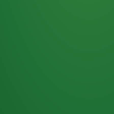
Haferflocken
PUNKTE
5 P
& Beeren
ÜBRIG
2
Naturjoghurt
P
Apfel
0 P
3P
Hähnchenbrust
4P
Vollkornbrot
2P
Banane
1P
Kaffee mit Milch
6P
Lachsfilet
1P
Gemüsesalat