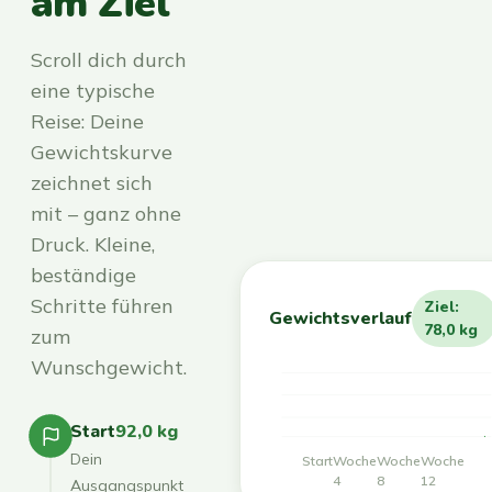
am Ziel
Scroll dich durch
eine typische
Reise: Deine
Gewichtskurve
zeichnet sich
mit – ganz ohne
Druck. Kleine,
beständige
Schritte führen
Ziel:
Gewichtsverlauf
78,0 kg
zum
Wunschgewicht.
Start
92,0 kg
Dein
Start
Woche
Woche
Woche
4
8
12
Ausgangspunkt