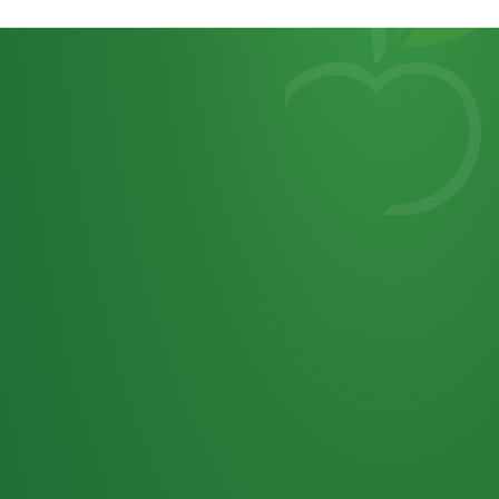
Heutiges
7
von
Tagebuch
25,0
32 P