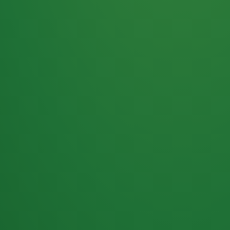
Haferflocken
PUNKTE
5 P
& Beeren
ÜBRIG
2
Naturjoghurt
P
Apfel
0 P
3P
Hähnchenbrust
4P
Vollkornbrot
2P
Banane
1P
Kaffee mit Milch
6P
Lachsfilet
1P
Gemüsesalat