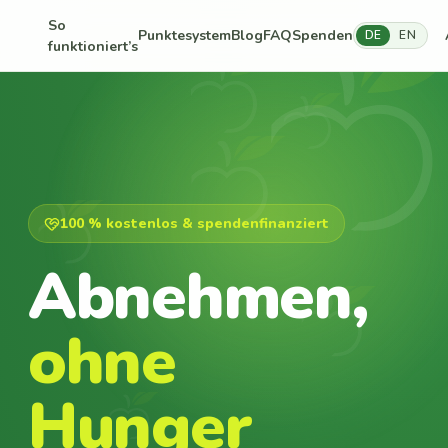
So
Punktesystem
Blog
FAQ
Spenden
DE
EN
funktioniert’s
100 % kostenlos & spendenfinanziert
Abnehmen,
ohne
Hunger