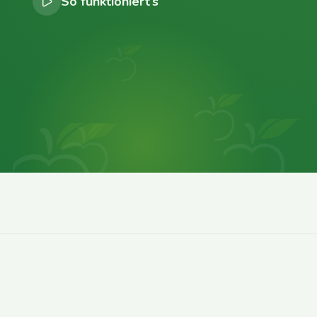
So funktioniert’s
0
0
0