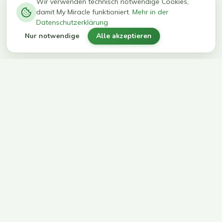
−
0
0
%
Wir verwenden technisch notwendige Cookies,
damit My Miracle funktioniert.
Mehr in der
kg in 12
erreichen
Datenschutzerklärung
Wochen
ihr Ziel
Nur notwendige
Alle akzeptieren