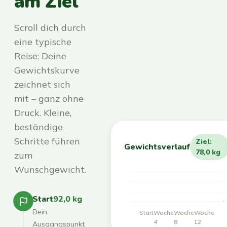
am Ziel
Scroll dich durch
eine typische
Reise: Deine
Gewichtskurve
zeichnet sich
mit – ganz ohne
Druck. Kleine,
beständige
Schritte führen
Ziel:
Gewichtsverlauf
78,0 kg
zum
Wunschgewicht.
Start
92,0 kg
Dein
Start
Woche
Woche
Woche
4
8
12
Ausgangspunkt