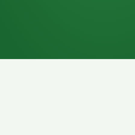
7P
Schokoriegel
8P
Pasta