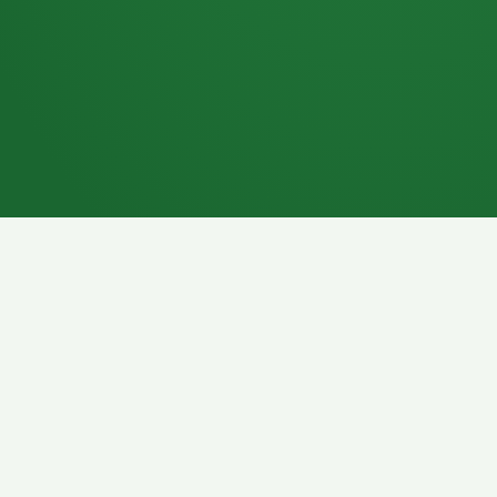
7P
Schokoriegel
8P
Pasta