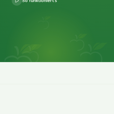
So funktioniert’s
0
0
0