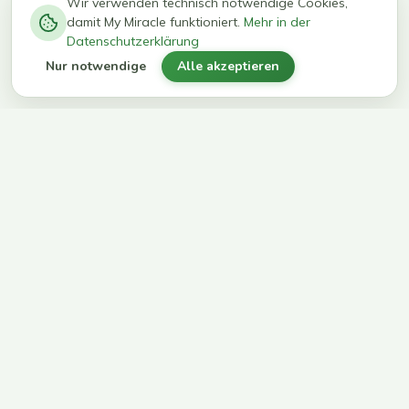
−
0
0
%
Wir verwenden technisch notwendige Cookies,
damit My Miracle funktioniert.
Mehr in der
kg in 12
erreichen
Datenschutzerklärung
Wochen
ihr Ziel
Nur notwendige
Alle akzeptieren