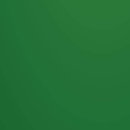
Haferflocken
PUNKTE
5 P
& Beeren
ÜBRIG
2
Naturjoghurt
P
Apfel
0 P
3P
Hähnchenbrust
4P
Vollkornbrot
2P
Banane
1P
Kaffee mit Milch
6P
Lachsfilet
1P
Gemüsesalat