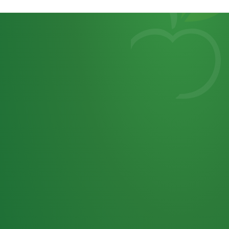
Heutiges
7
von
Tagebuch
25,0
32 P