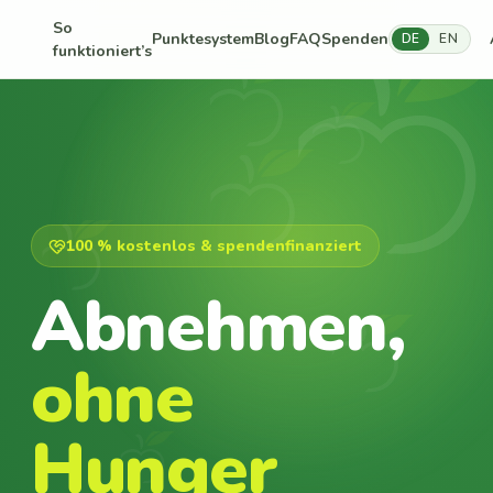
So
Punktesystem
Blog
FAQ
Spenden
DE
EN
funktioniert’s
100 % kostenlos & spendenfinanziert
Abnehmen,
ohne
Hunger