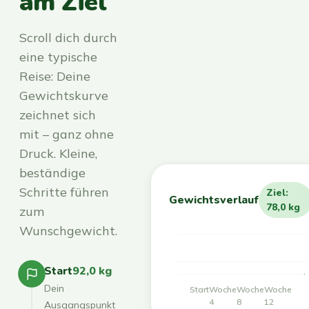
am Ziel
Scroll dich durch
eine typische
Reise: Deine
Gewichtskurve
zeichnet sich
mit – ganz ohne
Druck. Kleine,
beständige
Schritte führen
Ziel:
Gewichtsverlauf
78,0 kg
zum
Wunschgewicht.
Start
92,0 kg
Dein
Start
Woche
Woche
Woche
4
8
12
Ausgangspunkt