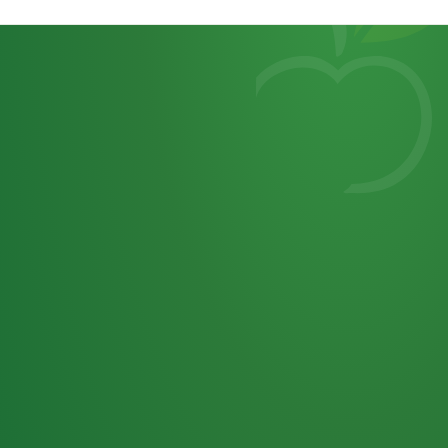
Heutiges
7
von
Tagebuch
25,0
32 P