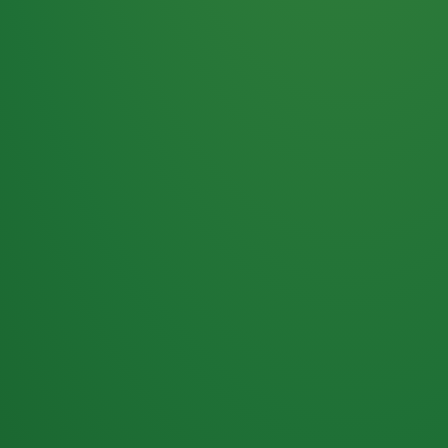
Haferflocken
PUNKTE
5 P
& Beeren
ÜBRIG
2
Naturjoghurt
P
Apfel
0 P
3P
Hähnchenbrust
4P
Vollkornbrot
2P
Banane
1P
Kaffee mit Milch
6P
Lachsfilet
1P
Gemüsesalat