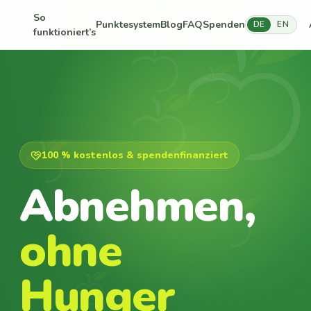
So
Punktesystem
Blog
FAQ
Spenden
DE
EN
funktioniert’s
100 % kostenlos & spendenfinanziert
Abnehmen,
ohne
Hunger