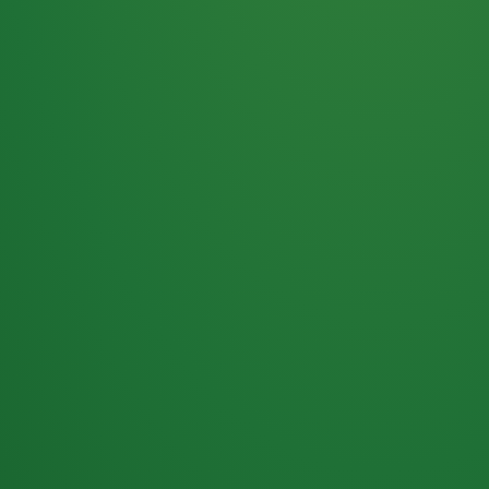
Haferflocken
PUNKTE
5 P
& Beeren
ÜBRIG
2
Naturjoghurt
P
Apfel
0 P
3P
Hähnchenbrust
4P
Vollkornbrot
2P
Banane
1P
Kaffee mit Milch
6P
Lachsfilet
1P
Gemüsesalat