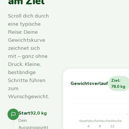
am Ziel
Scroll dich durch
eine typische
Reise: Deine
Gewichtskurve
zeichnet sich
mit – ganz ohne
Druck. Kleine,
beständige
Schritte führen
Ziel:
Gewichtsverlauf
78,0 kg
zum
Wunschgewicht.
Start
92,0 kg
Dein
Start
Woche
Woche
Woche
4
8
12
Ausgangspunkt