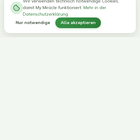
−
0
0
%
Wir verwenden technisch notwendige Cookies,
damit My Miracle funktioniert.
Mehr in der
kg in 12
erreichen
Datenschutzerklärung
Wochen
ihr Ziel
Nur notwendige
Alle akzeptieren