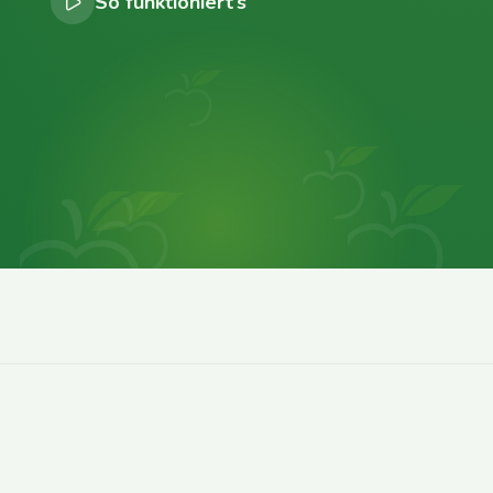
So funktioniert’s
0
0
0