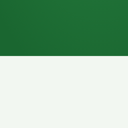
7P
Schokoriegel
8P
Pasta