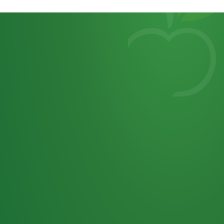
Heutiges
7
von
Tagebuch
25,0
32 P