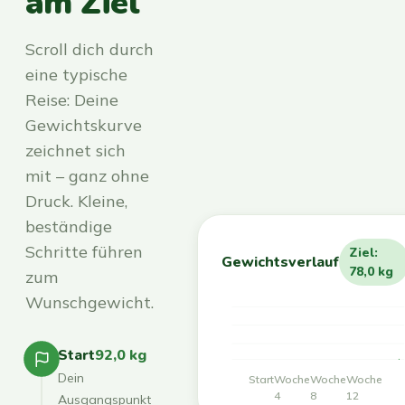
am Ziel
Scroll dich durch
eine typische
Reise: Deine
Gewichtskurve
zeichnet sich
mit – ganz ohne
Druck. Kleine,
beständige
Schritte führen
Ziel:
Gewichtsverlauf
78,0 kg
zum
Wunschgewicht.
Start
92,0 kg
Dein
Start
Woche
Woche
Woche
4
8
12
Ausgangspunkt