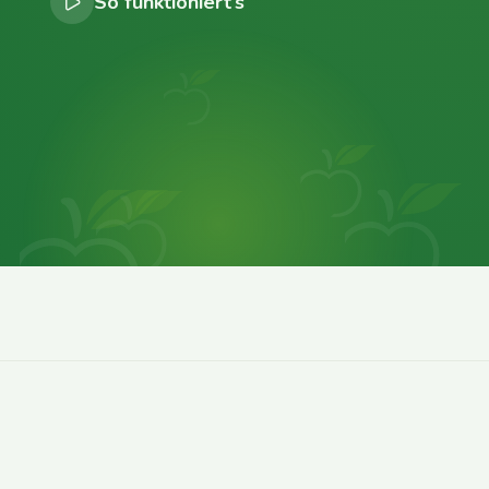
So funktioniert’s
0
0
0