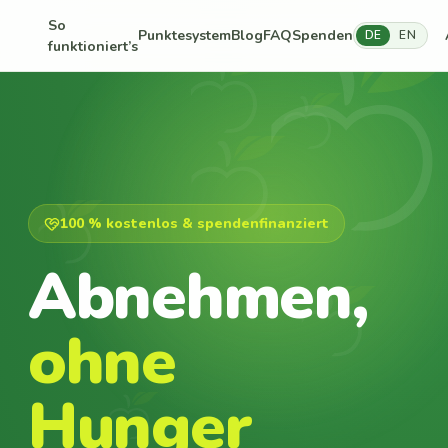
So
Punktesystem
Blog
FAQ
Spenden
DE
EN
funktioniert’s
100 % kostenlos & spendenfinanziert
Abnehmen,
ohne
Hunger