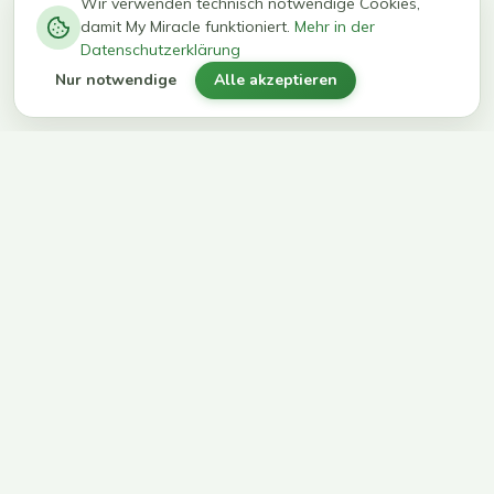
−
0
0
%
Wir verwenden technisch notwendige Cookies,
damit My Miracle funktioniert.
Mehr in der
kg in 12
erreichen
Datenschutzerklärung
Wochen
ihr Ziel
Nur notwendige
Alle akzeptieren