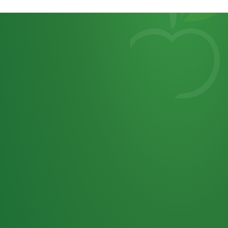
Heutiges
7
von
Tagebuch
25,0
32 P