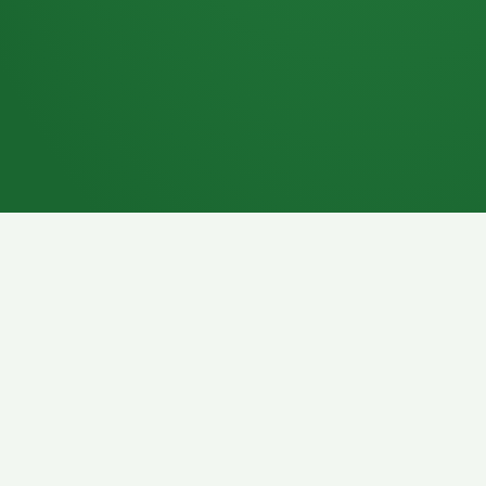
7P
Schokoriegel
8P
Pasta