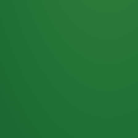
Haferflocken
PUNKTE
5 P
& Beeren
ÜBRIG
2
Naturjoghurt
P
Apfel
0 P
3P
Hähnchenbrust
4P
Vollkornbrot
2P
Banane
1P
Kaffee mit Milch
6P
Lachsfilet
1P
Gemüsesalat