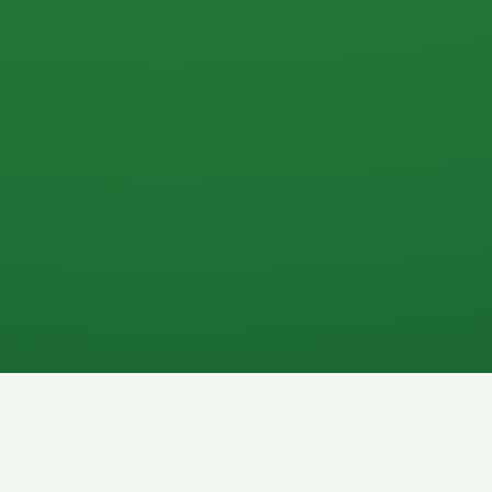
0 P
P
2P
Banane
1P
Gemüsesalat