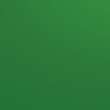
Heutiges Tagebuch
Haferflocken & Beeren
Naturjoghurt