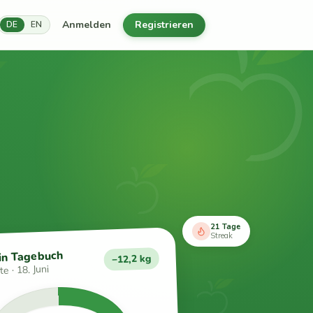
Anmelden
Registrieren
DE
EN
21 Tage
Streak
in Tagebuch
−12,2 kg
e · 18. Juni