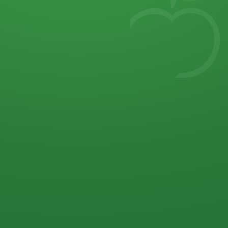
7
von 32 P
5 P
2 P