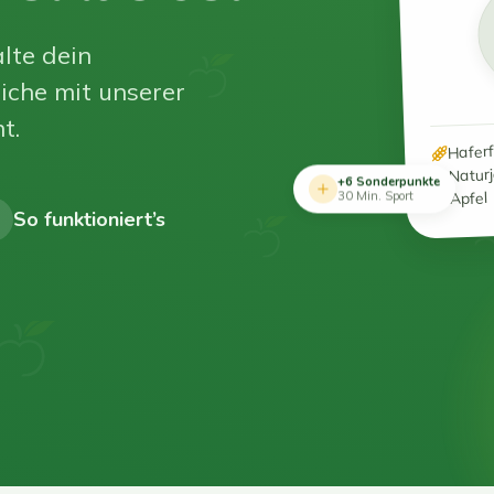
lte dein
iche mit unserer
t.
Hafer
Natur
+6 Sonderpunkte
Apfel
30 Min. Sport
So funktioniert’s