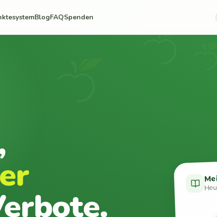
nktesystem
Blog
FAQ
Spenden
,
er
Me
Heut
erbote.