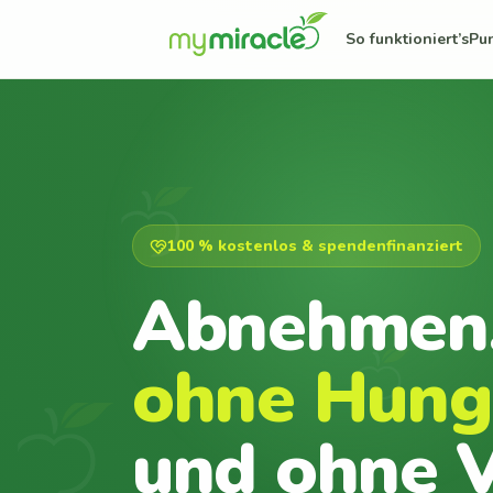
So funktioniert’s
Pu
100 % kostenlos & spendenfinanziert
Abnehmen
ohne Hung
und ohne V