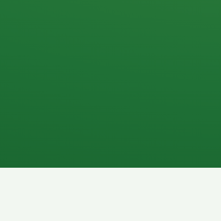
Apfel
3P
4
Hähnchenbrust
Vollkornbrot
1P
6P
Kaffee mit Milch
Lachsfilet
7P
8P
Schokoriegel
Pasta