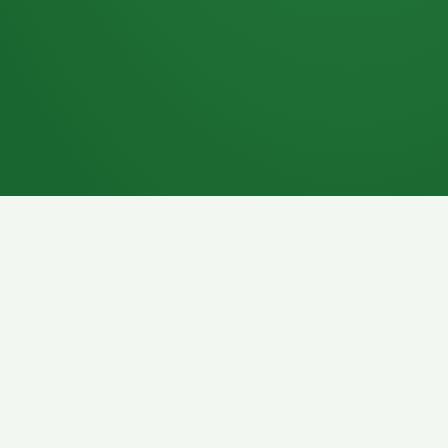
7P
Schokoriegel
8P
Pasta