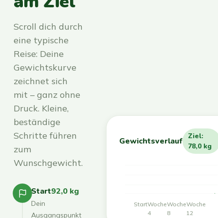
am Ziel
Scroll dich durch
eine typische
Reise: Deine
Gewichtskurve
zeichnet sich
mit – ganz ohne
Druck. Kleine,
beständige
Schritte führen
Ziel:
Gewichtsverlauf
78,0 kg
zum
Wunschgewicht.
Start
92,0 kg
Dein
Start
Woche
Woche
Woche
4
8
12
Ausgangspunkt