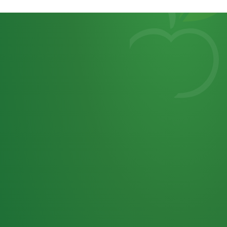
Heutiges
7
von
Tagebuch
25,0
32 P