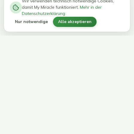
−
0
0
%
Wir verwenden technisch notwendige Cookies,
damit My Miracle funktioniert.
Mehr in der
kg in 12
erreichen
Datenschutzerklärung
Wochen
ihr Ziel
Nur notwendige
Alle akzeptieren