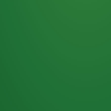
Haferflocken
PUNKTE
5 P
& Beeren
ÜBRIG
2
Naturjoghurt
P
Apfel
0 P
3P
Hähnchenbrust
4P
Vollkornbrot
2P
Banane
1P
Kaffee mit Milch
6P
Lachsfilet
1P
Gemüsesalat