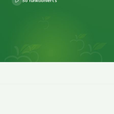
So funktioniert’s
0
0
0