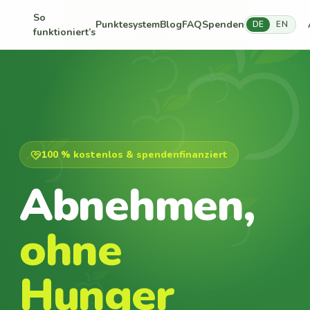
So
Punktesystem
Blog
FAQ
Spenden
DE
EN
funktioniert’s
100 % kostenlos & spendenfinanziert
Abnehmen,
ohne
Hunger