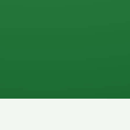
0 P
P
2P
Banane
1P
Gemüsesalat