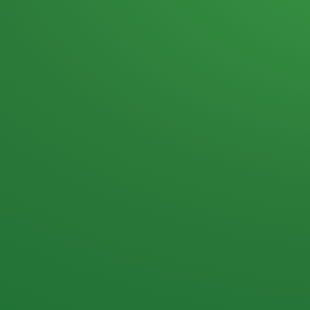
Heutiges Tagebuch
Haferflocken & Beeren
Naturjoghurt