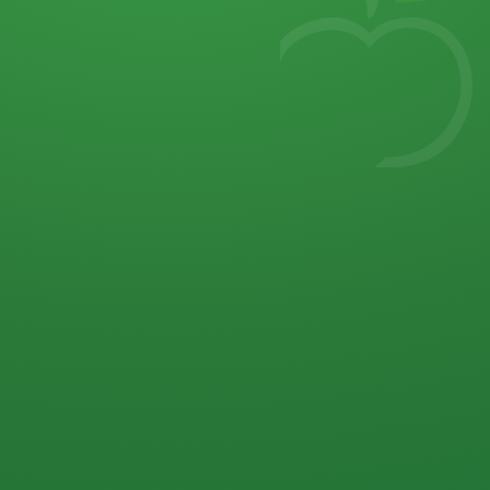
7
von 32 P
5 P
2 P