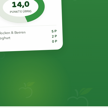
14,0
PUNKTE ÜBRIG
5 P
flocken & Beeren
2 P
joghurt
0 P