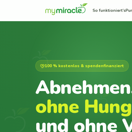
So funktioniert’s
Pu
100 % kostenlos & spendenfinanziert
Abnehmen
ohne Hung
und ohne V