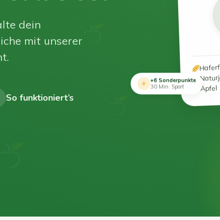
lte dein
iche mit unserer
t.
Hafer
Natur
+6 Sonderpunkte
Apfel
30 Min. Sport
So funktioniert’s