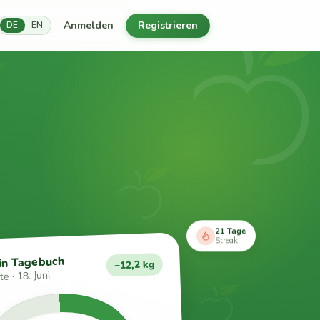
Anmelden
Registrieren
DE
EN
21 Tage
Streak
in Tagebuch
−12,2 kg
e · 18. Juni