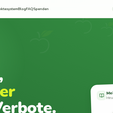
nktesystem
Blog
FAQ
Spenden
,
er
Me
Heut
erbote.