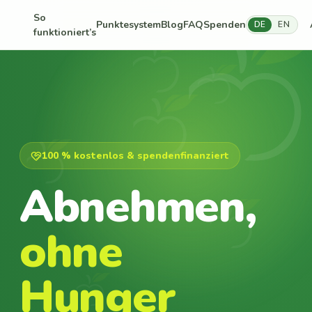
So
Punktesystem
Blog
FAQ
Spenden
DE
EN
funktioniert’s
100 % kostenlos & spendenfinanziert
Abnehmen,
ohne
Hunger