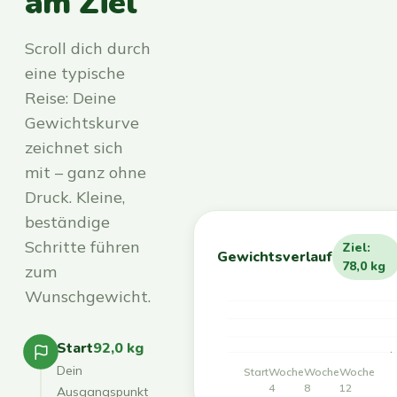
am Ziel
Scroll dich durch
eine typische
Reise: Deine
Gewichtskurve
zeichnet sich
mit – ganz ohne
Druck. Kleine,
beständige
Schritte führen
Ziel:
Gewichtsverlauf
78,0 kg
zum
Wunschgewicht.
Start
92,0 kg
Dein
Start
Woche
Woche
Woche
4
8
12
Ausgangspunkt