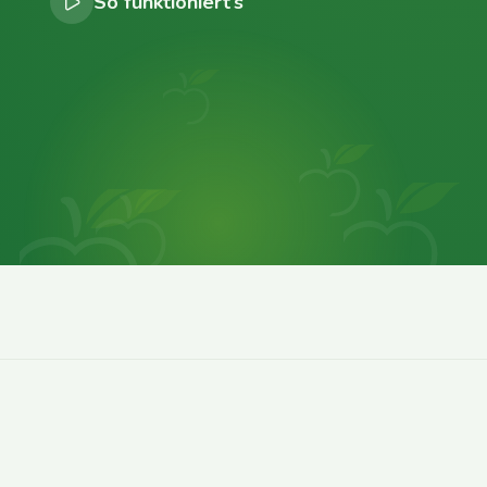
So funktioniert’s
0
0
0