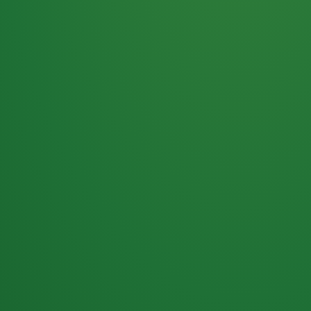
Haferflocken
PUNKTE
5 P
& Beeren
ÜBRIG
2
Naturjoghurt
P
Apfel
0 P
3P
Hähnchenbrust
4P
Vollkornbrot
2P
Banane
1P
Kaffee mit Milch
6P
Lachsfilet
1P
Gemüsesalat