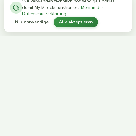
−
0
0
%
Wir verwenden technisch notwendige Cookies,
damit My Miracle funktioniert.
Mehr in der
kg in 12
erreichen
Datenschutzerklärung
Wochen
ihr Ziel
Nur notwendige
Alle akzeptieren