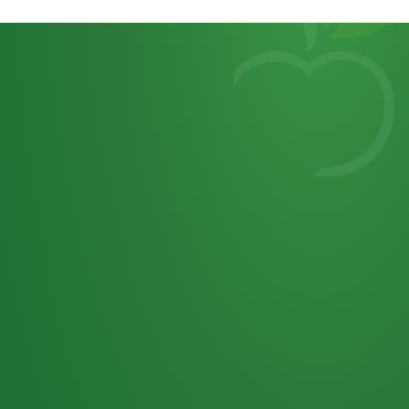
Heutiges
7
von
Tagebuch
25,0
32 P