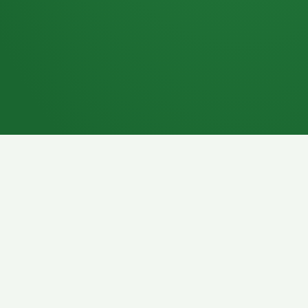
7P
Schokoriegel
8P
Pasta