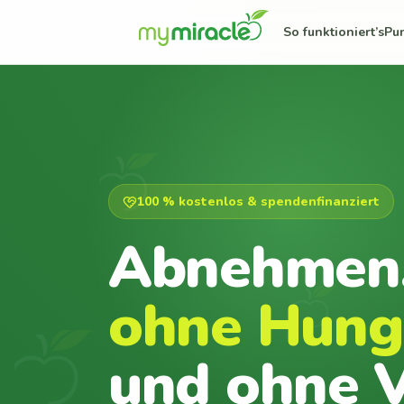
So funktioniert’s
Pu
100 % kostenlos & spendenfinanziert
Abnehmen
ohne Hung
und ohne V