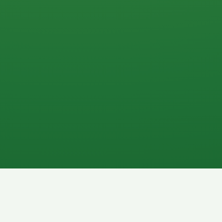
0 P
P
2P
Banane
1P
Gemüsesalat