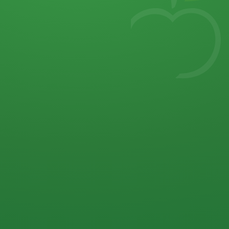
7
von 32 P
5 P
2 P