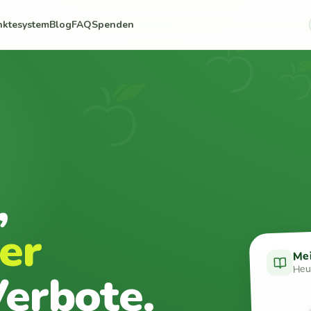
nktesystem
Blog
FAQ
Spenden
,
er
Me
Heut
erbote.