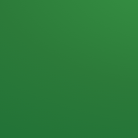
Heutiges Tagebuch
Haferflocken & Beeren
Naturjoghurt