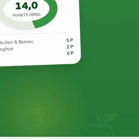
14,0
PUNKTE ÜBRIG
5 P
flocken & Beeren
2 P
joghurt
0 P