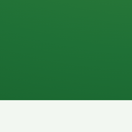
Apfel
3P
4
Hähnchenbrust
Vollkornbrot
1P
6P
Kaffee mit Milch
Lachsfilet
7P
8P
Schokoriegel
Pasta