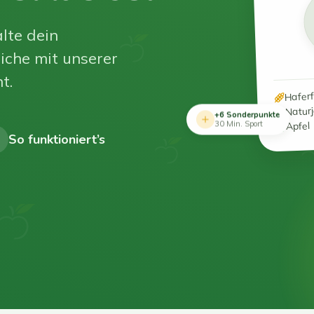
lte dein
iche mit unserer
t.
Hafer
Natur
+6 Sonderpunkte
Apfel
30 Min. Sport
So funktioniert’s