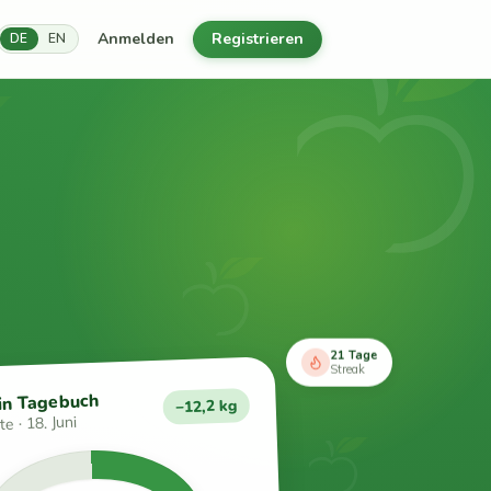
Anmelden
Registrieren
DE
EN
21 Tage
Streak
in Tagebuch
−12,2 kg
e · 18. Juni