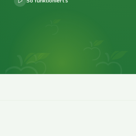
So funktioniert’s
0
0
0