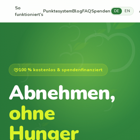
So
Punktesystem
Blog
FAQ
Spenden
DE
EN
funktioniert’s
100 % kostenlos & spendenfinanziert
Abnehmen,
ohne
Hunger