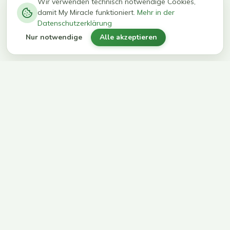
−
0
0
%
Wir verwenden technisch notwendige Cookies,
damit My Miracle funktioniert.
Mehr in der
kg in 12
erreichen
Datenschutzerklärung
Wochen
ihr Ziel
Nur notwendige
Alle akzeptieren