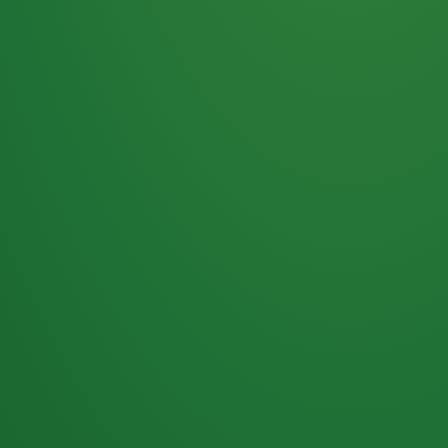
Haferflocken
PUNKTE
5 P
& Beeren
ÜBRIG
2
Naturjoghurt
P
Apfel
0 P
3P
Hähnchenbrust
4P
Vollkornbrot
2P
Banane
1P
Kaffee mit Milch
6P
Lachsfilet
1P
Gemüsesalat