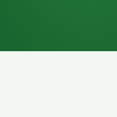
7P
Schokoriegel
8P
Pasta