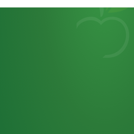
Heutiges
7
von
Tagebuch
25,0
32 P