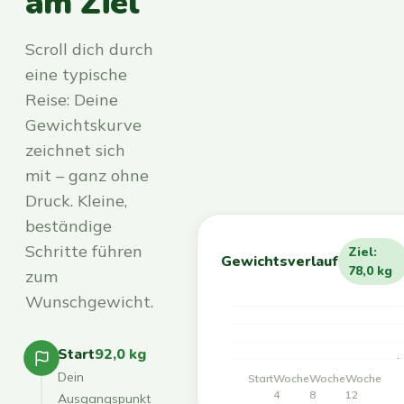
am Ziel
Scroll dich durch
eine typische
Reise: Deine
Gewichtskurve
zeichnet sich
mit – ganz ohne
Druck. Kleine,
beständige
Schritte führen
Ziel:
Gewichtsverlauf
78,0 kg
zum
Wunschgewicht.
Start
92,0 kg
Dein
Start
Woche
Woche
Woche
4
8
12
Ausgangspunkt