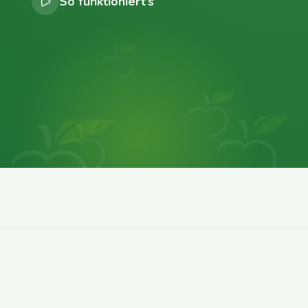
So funktioniert’s
0
0
0