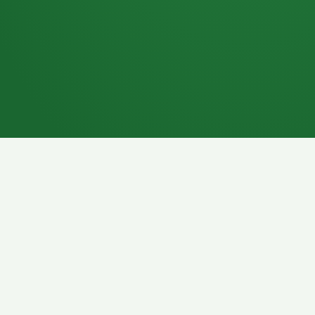
7P
Schokoriegel
8P
Pasta