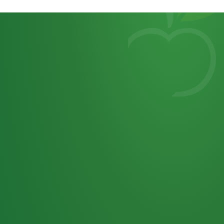
Heutiges
7
von
Tagebuch
25,0
32 P