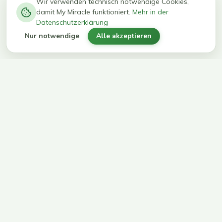
−
0
0
%
Wir verwenden technisch notwendige Cookies,
damit My Miracle funktioniert.
Mehr in der
kg in 12
erreichen
Datenschutzerklärung
Wochen
ihr Ziel
Nur notwendige
Alle akzeptieren