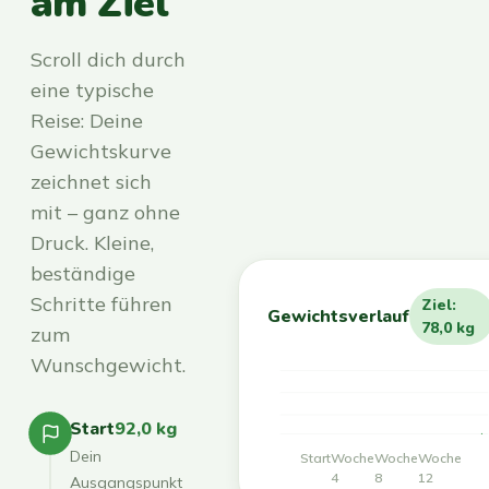
am Ziel
Scroll dich durch
eine typische
Reise: Deine
Gewichtskurve
zeichnet sich
mit – ganz ohne
Druck. Kleine,
beständige
Schritte führen
Ziel:
Gewichtsverlauf
78,0 kg
zum
Wunschgewicht.
Start
92,0 kg
Dein
Start
Woche
Woche
Woche
4
8
12
Ausgangspunkt