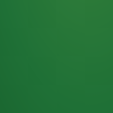
Haferflocken
PUNKTE
5 P
& Beeren
ÜBRIG
2
Naturjoghurt
P
Apfel
0 P
3P
Hähnchenbrust
4P
Vollkornbrot
2P
Banane
1P
Kaffee mit Milch
6P
Lachsfilet
1P
Gemüsesalat