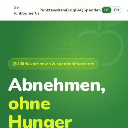
So
Punktesystem
Blog
FAQ
Spenden
DE
EN
funktioniert’s
100 % kostenlos & spendenfinanziert
Abnehmen,
ohne
Hunger