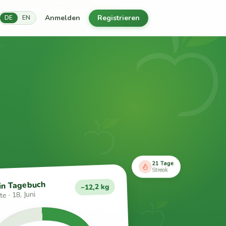
Anmelden
Registrieren
DE
EN
21 Tage
Streak
in Tagebuch
−12,2 kg
e · 18. Juni