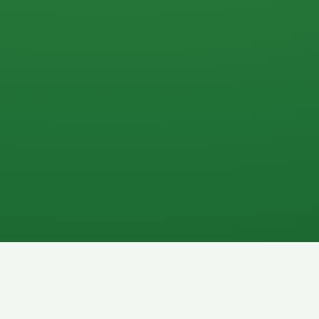
0 P
P
2P
Banane
1P
Gemüsesalat