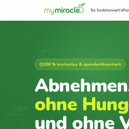
So funktioniert’s
Pu
100 % kostenlos & spendenfinanziert
Abnehmen
ohne Hung
und ohne V