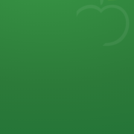
7
von 32 P
5 P
2 P