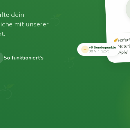
lte dein
iche mit unserer
t.
Hafer
Natur
+6 Sonderpunkte
Apfel
30 Min. Sport
So funktioniert’s