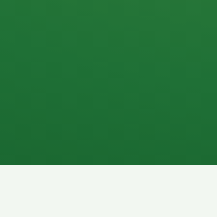
Apfel
3P
4
Hähnchenbrust
Vollkornbrot
1P
6P
Kaffee mit Milch
Lachsfilet
7P
8P
Schokoriegel
Pasta