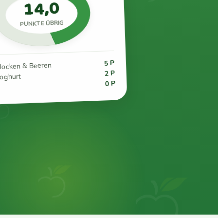
14,0
PUNKTE ÜBRIG
5 P
flocken & Beeren
2 P
joghurt
0 P