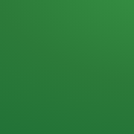
Heutiges Tagebuch
Haferflocken & Beeren
Naturjoghurt