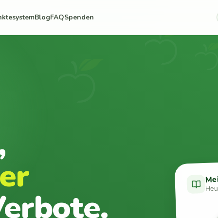
nktesystem
Blog
FAQ
Spenden
,
er
Me
Heut
erbote.