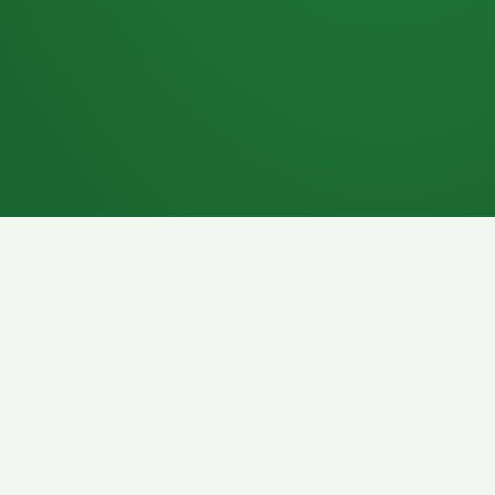
7P
Schokoriegel
8P
Pasta