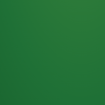
Haferflocken
PUNKTE
5 P
& Beeren
ÜBRIG
2
Naturjoghurt
P
Apfel
0 P
3P
Hähnchenbrust
4P
Vollkornbrot
2P
Banane
1P
Kaffee mit Milch
6P
Lachsfilet
1P
Gemüsesalat