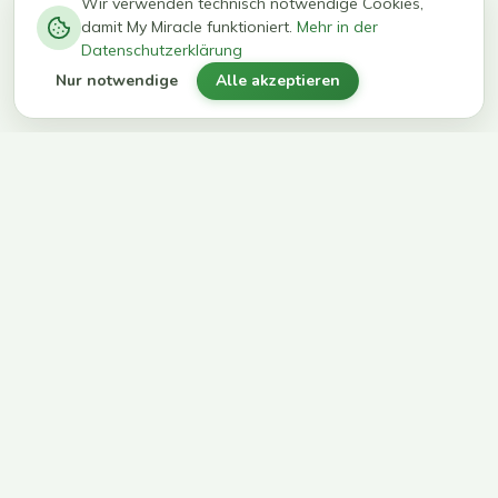
−
0
0
%
Wir verwenden technisch notwendige Cookies,
damit My Miracle funktioniert.
Mehr in der
kg in 12
erreichen
Datenschutzerklärung
Wochen
ihr Ziel
Nur notwendige
Alle akzeptieren