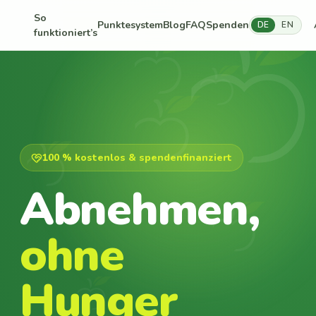
So
Punktesystem
Blog
FAQ
Spenden
DE
EN
funktioniert’s
100 % kostenlos & spendenfinanziert
Abnehmen,
ohne
Hunger