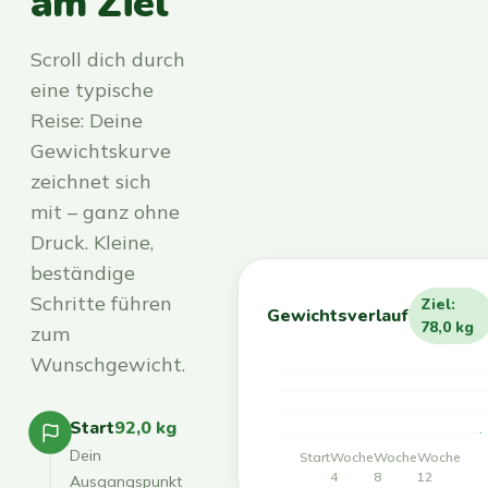
am Ziel
Scroll dich durch
eine typische
Reise: Deine
Gewichtskurve
zeichnet sich
mit – ganz ohne
Druck. Kleine,
beständige
Schritte führen
Ziel:
Gewichtsverlauf
78,0 kg
zum
Wunschgewicht.
Start
92,0 kg
Dein
Start
Woche
Woche
Woche
4
8
12
Ausgangspunkt