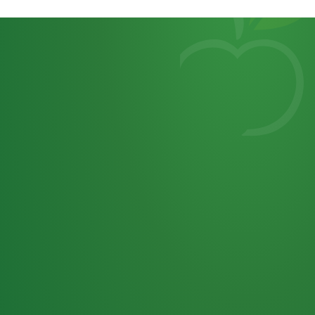
Heutiges
7
von
Tagebuch
25,0
32 P