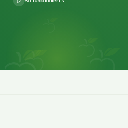
So funktioniert’s
0
0
0