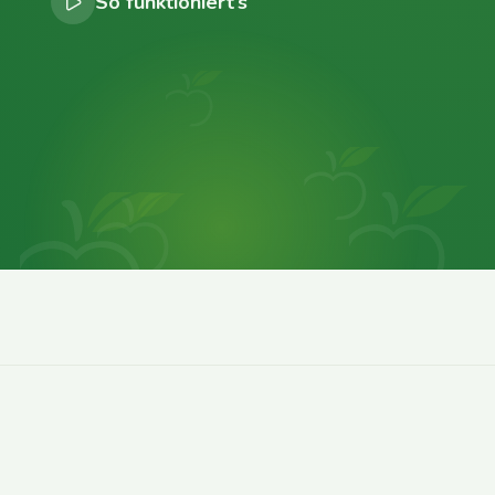
So funktioniert’s
0
0
0