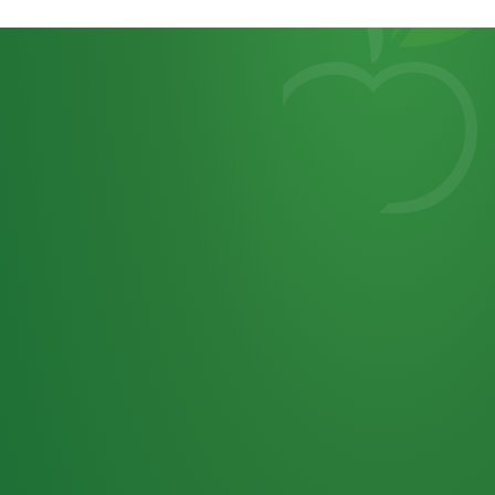
Heutiges
7
von
Tagebuch
25,0
32 P