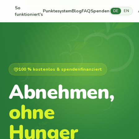
So
Punktesystem
Blog
FAQ
Spenden
DE
EN
funktioniert’s
100 % kostenlos & spendenfinanziert
Abnehmen,
ohne
Hunger