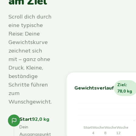
am Ziel
Scroll dich durch
eine typische
Reise: Deine
Gewichtskurve
zeichnet sich
mit – ganz ohne
Druck. Kleine,
beständige
Schritte führen
Ziel:
Gewichtsverlauf
78,0 kg
zum
Wunschgewicht.
Start
92,0 kg
Dein
Start
Woche
Woche
Woche
4
8
12
Ausgangspunkt