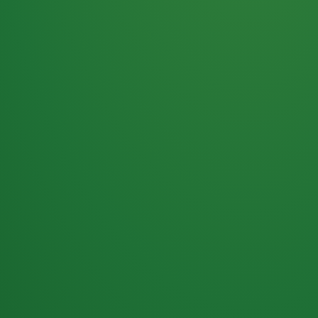
Haferflocken
PUNKTE
5 P
& Beeren
ÜBRIG
2
Naturjoghurt
P
Apfel
0 P
3P
Hähnchenbrust
4P
Vollkornbrot
2P
Banane
1P
Kaffee mit Milch
6P
Lachsfilet
1P
Gemüsesalat