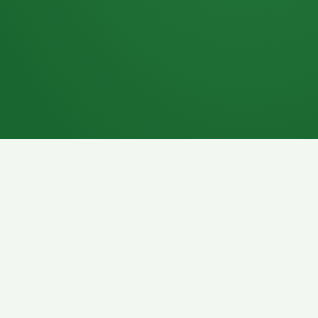
7P
Schokoriegel
8P
Pasta