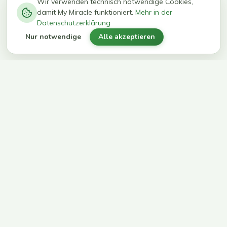
−
0
0
%
Wir verwenden technisch notwendige Cookies,
damit My Miracle funktioniert.
Mehr in der
kg in 12
erreichen
Datenschutzerklärung
Wochen
ihr Ziel
Nur notwendige
Alle akzeptieren