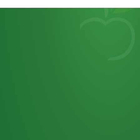
Heutiges
7
von
Tagebuch
25,0
32 P