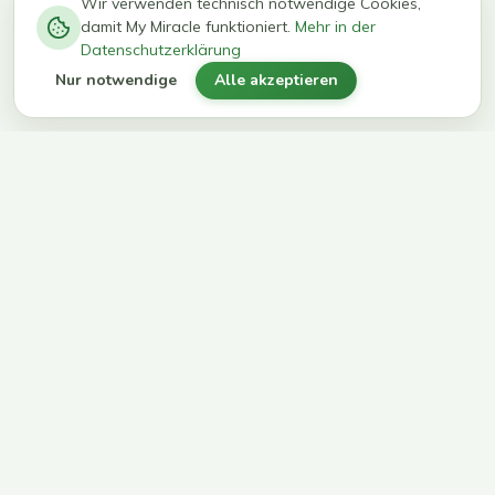
−
0
0
%
Wir verwenden technisch notwendige Cookies,
damit My Miracle funktioniert.
Mehr in der
kg in 12
erreichen
Datenschutzerklärung
Wochen
ihr Ziel
Nur notwendige
Alle akzeptieren