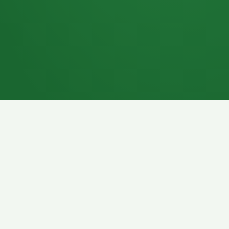
7P
Schokoriegel
8P
Pasta