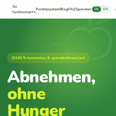
So
Punktesystem
Blog
FAQ
Spenden
DE
EN
funktioniert’s
100 % kostenlos & spendenfinanziert
Abnehmen,
ohne
Hunger