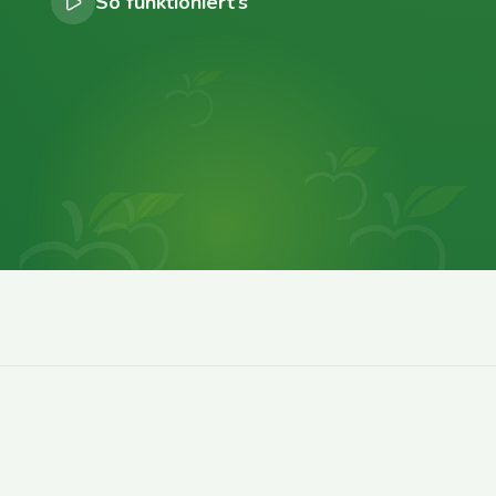
So funktioniert’s
0
0
0