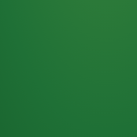
Haferflocken
PUNKTE
5 P
& Beeren
ÜBRIG
2
Naturjoghurt
P
Apfel
0 P
3P
Hähnchenbrust
4P
Vollkornbrot
2P
Banane
1P
Kaffee mit Milch
6P
Lachsfilet
1P
Gemüsesalat