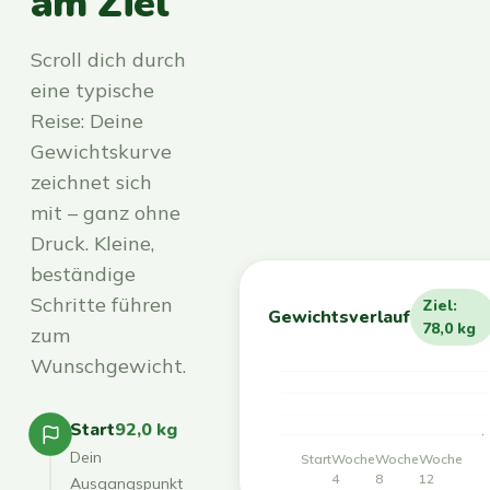
am Ziel
Scroll dich durch
eine typische
Reise: Deine
Gewichtskurve
zeichnet sich
mit – ganz ohne
Druck. Kleine,
beständige
Schritte führen
Ziel:
Gewichtsverlauf
78,0 kg
zum
Wunschgewicht.
Start
92,0 kg
Dein
Start
Woche
Woche
Woche
4
8
12
Ausgangspunkt