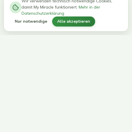
−
0
0
%
Wir verwenden technisch notwendige Cookies,
damit My Miracle funktioniert.
Mehr in der
kg in 12
erreichen
Datenschutzerklärung
Wochen
ihr Ziel
Nur notwendige
Alle akzeptieren