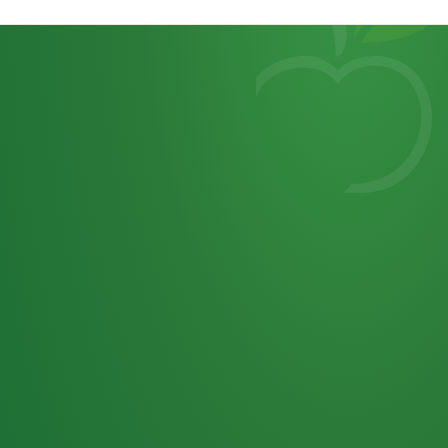
Heutiges
7
von
Tagebuch
25,0
32 P