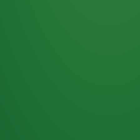
Haferflocken
PUNKTE
5 P
& Beeren
ÜBRIG
2
Naturjoghurt
P
Apfel
0 P
3P
Hähnchenbrust
4P
Vollkornbrot
2P
Banane
1P
Kaffee mit Milch
6P
Lachsfilet
1P
Gemüsesalat