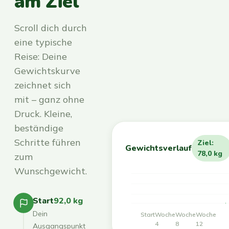
am Ziel
Scroll dich durch
eine typische
Reise: Deine
Gewichtskurve
zeichnet sich
mit – ganz ohne
Druck. Kleine,
beständige
Schritte führen
Ziel:
Gewichtsverlauf
78,0 kg
zum
Wunschgewicht.
Start
92,0 kg
Dein
Start
Woche
Woche
Woche
4
8
12
Ausgangspunkt