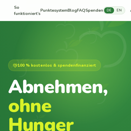
So
Punktesystem
Blog
FAQ
Spenden
DE
EN
funktioniert’s
100 % kostenlos & spendenfinanziert
Abnehmen,
ohne
Hunger