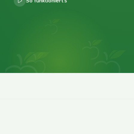
So funktioniert’s
0
0
0