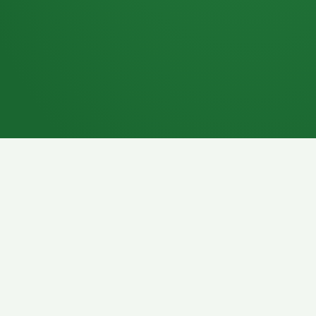
7P
Schokoriegel
8P
Pasta