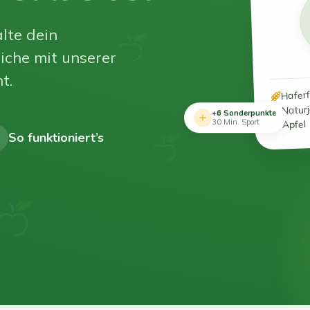
lte dein
iche mit unserer
t.
Hafer
Natur
+6 Sonderpunkte
Apfel
30 Min. Sport
So funktioniert’s