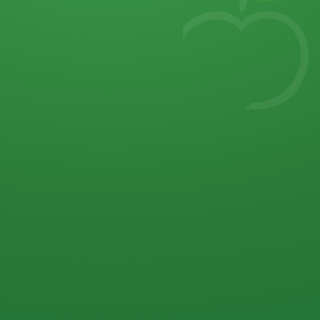
7
von 32 P
5 P
2 P