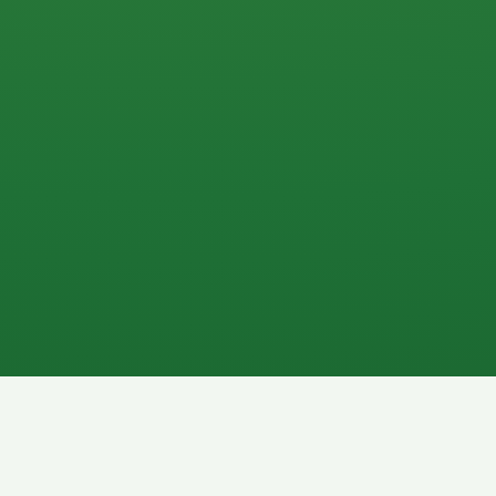
0 P
P
2P
Banane
1P
Gemüsesalat