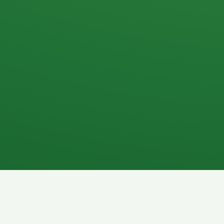
Apfel
3P
4
Hähnchenbrust
Vollkornbrot
1P
6P
Kaffee mit Milch
Lachsfilet
7P
8P
Schokoriegel
Pasta