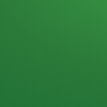
Heutiges Tagebuch
Haferflocken & Beeren
Naturjoghurt