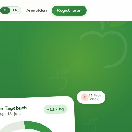
Anmelden
Registrieren
DE
EN
21 Tage
Streak
in Tagebuch
−12,2 kg
e · 18. Juni