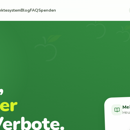
nktesystem
Blog
FAQ
Spenden
,
er
Me
Heut
erbote.