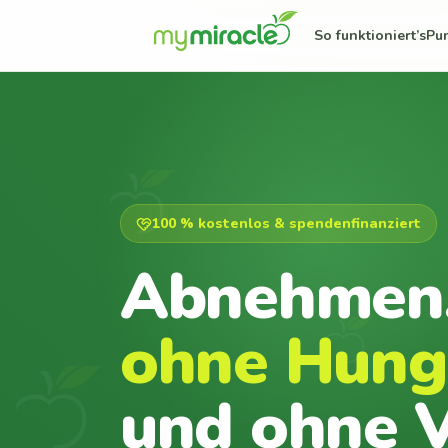
So funktioniert’s
Pu
100 % kostenlos & spendenfinanziert
Abnehmen
ohne Hung
und ohne V