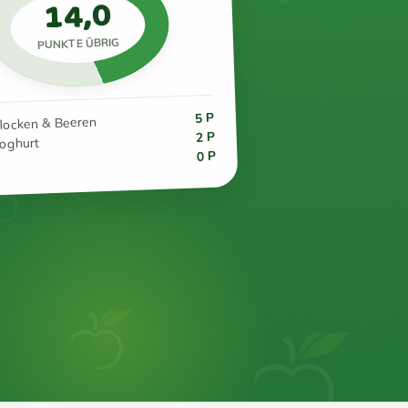
14,0
PUNKTE ÜBRIG
5 P
flocken & Beeren
2 P
joghurt
0 P