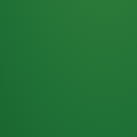
Haferflocken
PUNKTE
5 P
& Beeren
ÜBRIG
2
Naturjoghurt
P
Apfel
0 P
3P
Hähnchenbrust
4P
Vollkornbrot
2P
Banane
1P
Kaffee mit Milch
6P
Lachsfilet
1P
Gemüsesalat