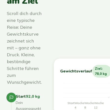
am Ziel
Scroll dich durch
eine typische
Reise: Deine
Gewichtskurve
zeichnet sich
mit – ganz ohne
Druck. Kleine,
beständige
Schritte führen
Ziel:
Gewichtsverlauf
78,0 kg
zum
Wunschgewicht.
Start
92,0 kg
Dein
Start
Woche
Woche
Woche
4
8
12
Ausgangspunkt