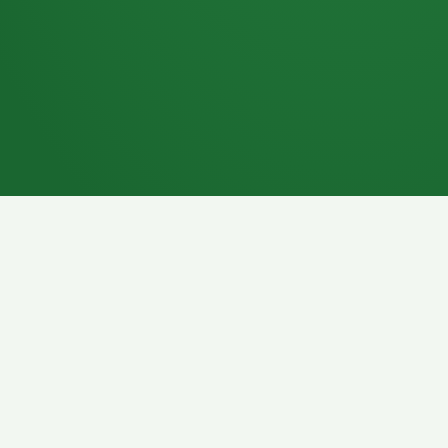
7P
Schokoriegel
8P
Pasta