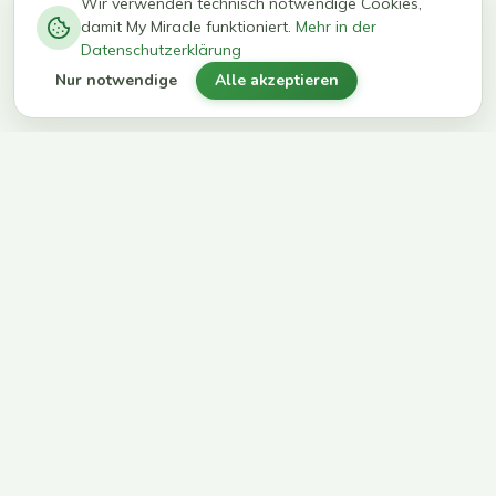
−
0
0
%
Wir verwenden technisch notwendige Cookies,
damit My Miracle funktioniert.
Mehr in der
kg in 12
erreichen
Datenschutzerklärung
Wochen
ihr Ziel
Nur notwendige
Alle akzeptieren