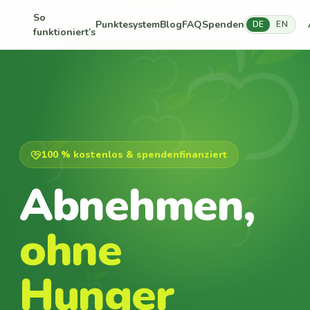
So
Punktesystem
Blog
FAQ
Spenden
DE
EN
funktioniert’s
100 % kostenlos & spendenfinanziert
Abnehmen,
ohne
Hunger