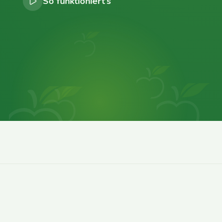
So funktioniert’s
0
0
0