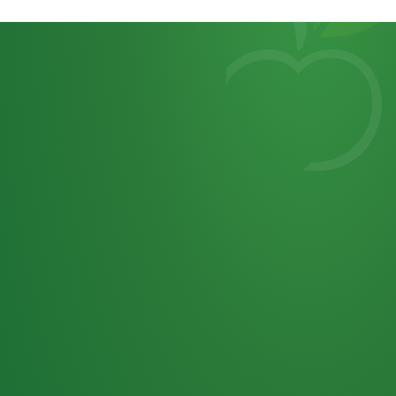
Heutiges
7
von
Tagebuch
25,0
32 P