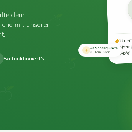
lte dein
iche mit unserer
t.
Hafer
Natur
+6 Sonderpunkte
Apfel
30 Min. Sport
So funktioniert’s