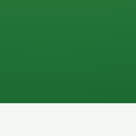
0 P
P
2P
Banane
1P
Gemüsesalat