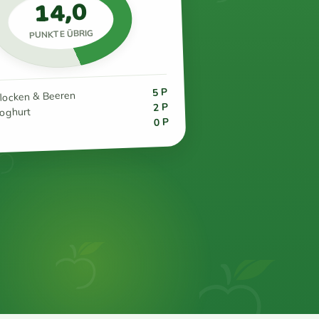
14,0
PUNKTE ÜBRIG
5 P
flocken & Beeren
2 P
joghurt
0 P