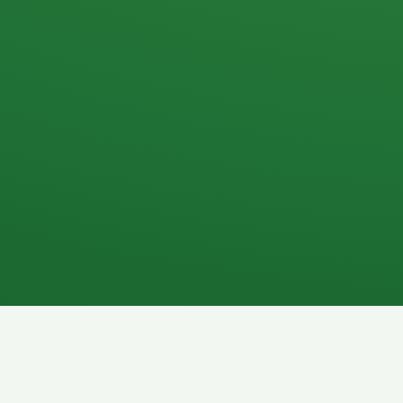
Apfel
3P
4
Hähnchenbrust
Vollkornbrot
1P
6P
Kaffee mit Milch
Lachsfilet
7P
8P
Schokoriegel
Pasta