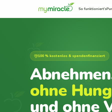
So funktioniert’s
Pu
100 % kostenlos & spendenfinanziert
Abnehmen
ohne Hung
und ohne V