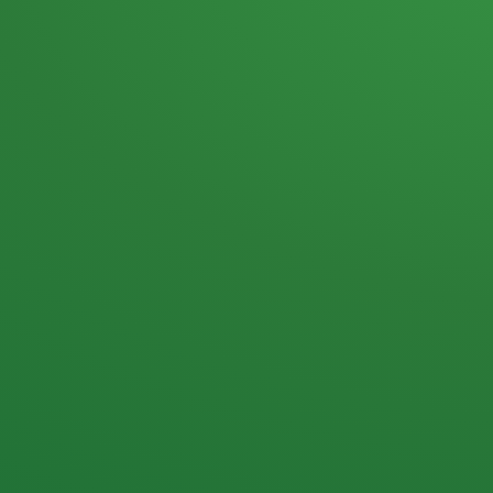
Heutiges Tagebuch
Haferflocken & Beeren
Naturjoghurt