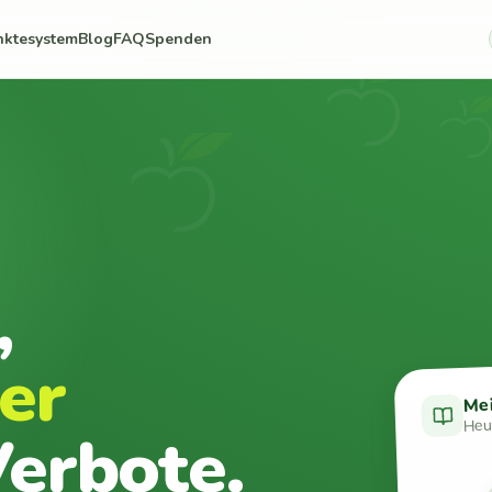
nktesystem
Blog
FAQ
Spenden
,
er
Me
Heut
erbote.