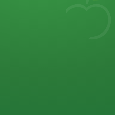
7
von 32 P
5 P
2 P