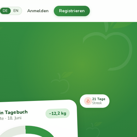
Anmelden
Registrieren
DE
EN
21 Tage
Streak
in Tagebuch
−12,2 kg
e · 18. Juni