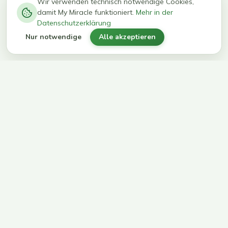
−
0
0
%
Wir verwenden technisch notwendige Cookies,
damit My Miracle funktioniert.
Mehr in der
kg in 12
erreichen
Datenschutzerklärung
Wochen
ihr Ziel
Nur notwendige
Alle akzeptieren