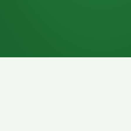
7P
Schokoriegel
8P
Pasta