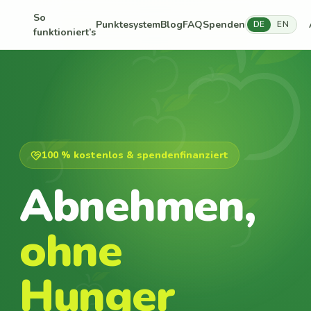
So
Punktesystem
Blog
FAQ
Spenden
DE
EN
funktioniert’s
100 % kostenlos & spendenfinanziert
Abnehmen,
ohne
Hunger