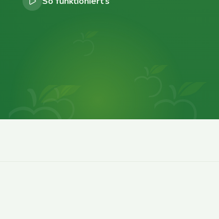
So funktioniert’s
0
0
0