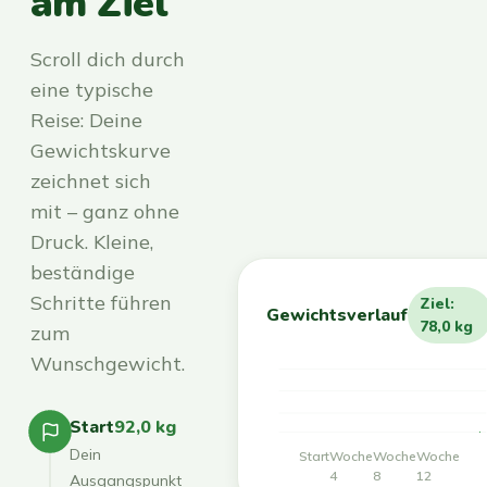
am Ziel
Scroll dich durch
eine typische
Reise: Deine
Gewichtskurve
zeichnet sich
mit – ganz ohne
Druck. Kleine,
beständige
Schritte führen
Ziel:
Gewichtsverlauf
78,0 kg
zum
Wunschgewicht.
Start
92,0 kg
Dein
Start
Woche
Woche
Woche
4
8
12
Ausgangspunkt