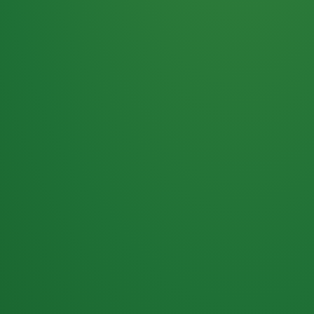
Haferflocken
PUNKTE
5 P
& Beeren
ÜBRIG
2
Naturjoghurt
P
Apfel
0 P
3P
Hähnchenbrust
4P
Vollkornbrot
2P
Banane
1P
Kaffee mit Milch
6P
Lachsfilet
1P
Gemüsesalat