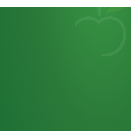
Heutiges
7
von
Tagebuch
25,0
32 P