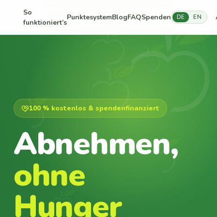
So
Punktesystem
Blog
FAQ
Spenden
DE
EN
funktioniert’s
100 % kostenlos & spendenfinanziert
Abnehmen,
ohne
Hunger