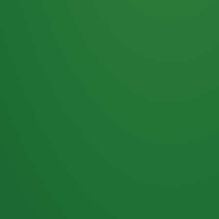
Haferflocken
PUNKTE
5 P
& Beeren
ÜBRIG
2
Naturjoghurt
P
Apfel
0 P
3P
Hähnchenbrust
4P
Vollkornbrot
2P
Banane
1P
Kaffee mit Milch
6P
Lachsfilet
1P
Gemüsesalat