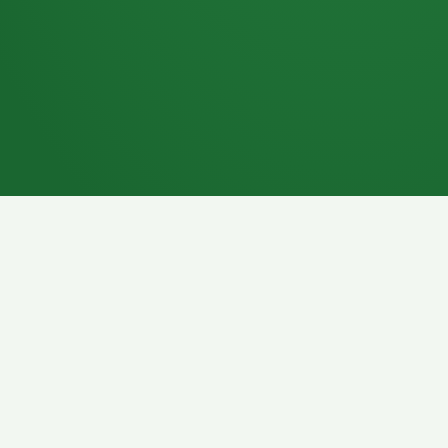
7P
Schokoriegel
8P
Pasta