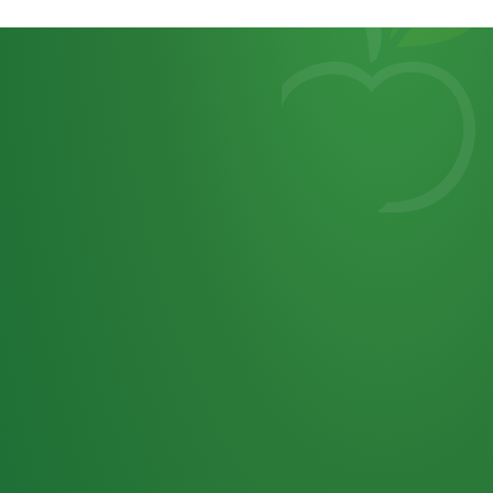
Heutiges
7
von
Tagebuch
25,0
32 P