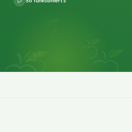
So funktioniert’s
0
0
0