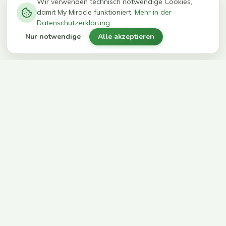
−
0
0
%
Wir verwenden technisch notwendige Cookies,
damit My Miracle funktioniert.
Mehr in der
kg in 12
erreichen
Datenschutzerklärung
Wochen
ihr Ziel
Nur notwendige
Alle akzeptieren