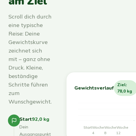
am Ziel
Scroll dich durch
eine typische
Reise: Deine
Gewichtskurve
zeichnet sich
mit – ganz ohne
Druck. Kleine,
beständige
Schritte führen
Ziel:
Gewichtsverlauf
78,0 kg
zum
Wunschgewicht.
Start
92,0 kg
Dein
Start
Woche
Woche
Woche
4
8
12
Ausgangspunkt