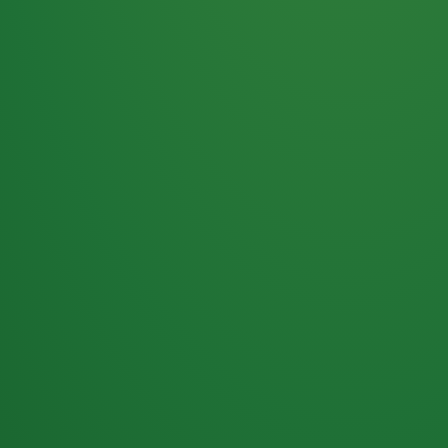
Haferflocken
PUNKTE
5 P
& Beeren
ÜBRIG
2
Naturjoghurt
P
Apfel
0 P
3P
Hähnchenbrust
4P
Vollkornbrot
2P
Banane
1P
Kaffee mit Milch
6P
Lachsfilet
1P
Gemüsesalat