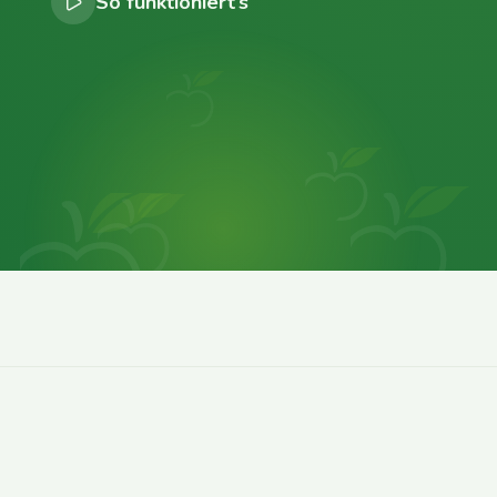
So funktioniert’s
0
0
0