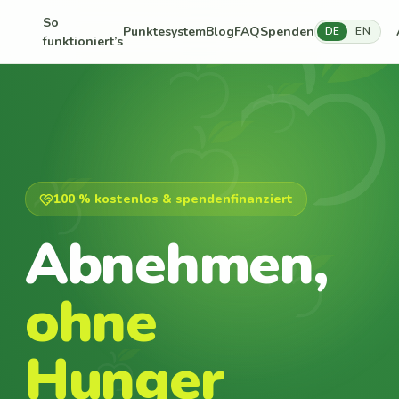
So
Punktesystem
Blog
FAQ
Spenden
DE
EN
funktioniert’s
100 % kostenlos & spendenfinanziert
Abnehmen,
ohne
Hunger