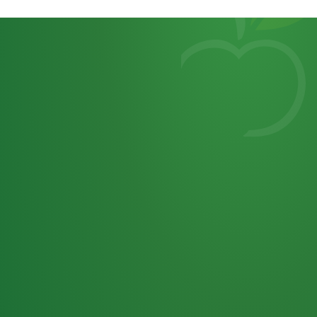
Heutiges
7
von
Tagebuch
25,0
32 P