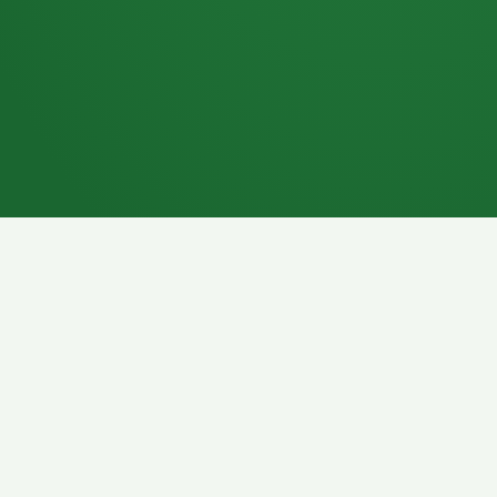
7P
Schokoriegel
8P
Pasta