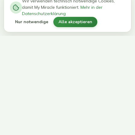
−
0
0
%
Wir verwenden technisch notwendige Cookies,
damit My Miracle funktioniert.
Mehr in der
kg in 12
erreichen
Datenschutzerklärung
Wochen
ihr Ziel
Nur notwendige
Alle akzeptieren